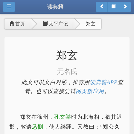
读典籍
首页
太平广记
郑玄
郑玄
无名氏
此文可以文白对照，推荐用
读典籍APP
查
看。也可以直接尝试
网页版应用
。
郑玄在徐州，
孔文举
时为北海相，欲其返
郡，敦请
恳恻
，使人继踵。又教曰：“郑公久