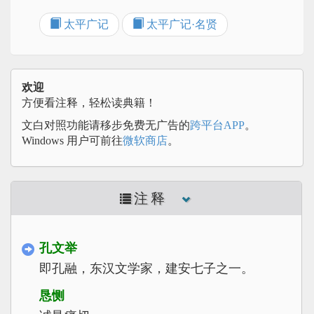
太平广记
太平广记·名贤
欢迎
方便看注释，轻松读典籍！
文白对照功能请移步免费无广告的
跨平台APP
。
Windows 用户可前往
微软商店
。
注释
孔文举
即孔融，东汉文学家，建安七子之一。
恳恻