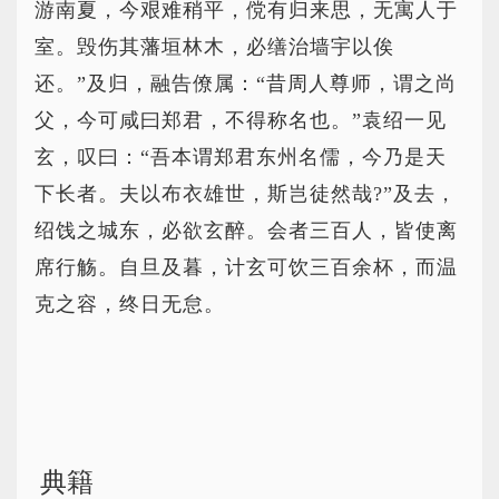
游南夏，今艰难稍平，傥有归来思，无寓人于
室。毁伤其藩垣林木，必缮治墙宇以俟
还。”及归，融告僚属：“昔周人尊师，谓之尚
父，今可咸曰郑君，不得称名也。”袁绍一见
玄，叹曰：“吾本谓郑君东州名儒，今乃是天
下长者。夫以布衣雄世，斯岂徒然哉?”及去，
绍饯之城东，必欲玄醉。会者三百人，皆使离
席行觞。自旦及暮，计玄可饮三百余杯，而温
克之容，终日无怠。
典籍