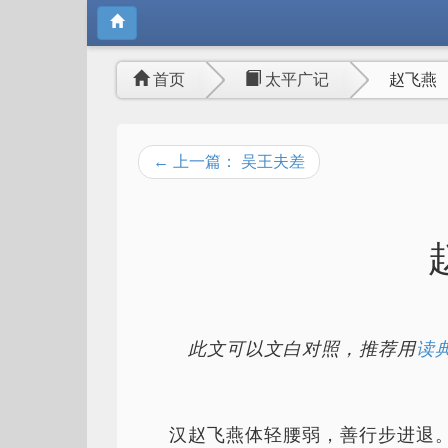
首页
太平广记
赵飞燕
← 上一篇： 吴王夫差
此文可以文白对照，推荐用
读典
汉赵飞燕体轻腰弱，善行步进退