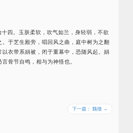
始十四。玉肤柔软，吹气如兰，身轻弱，不欲
之。于芝生殿旁，唱回风之曲，庭中树为之翻
常以衣带系娟被，闭于重幕中，恐随风起。娟
乃言骨节自鸣，相与为神怪也。
下一篇： 魏徵 →