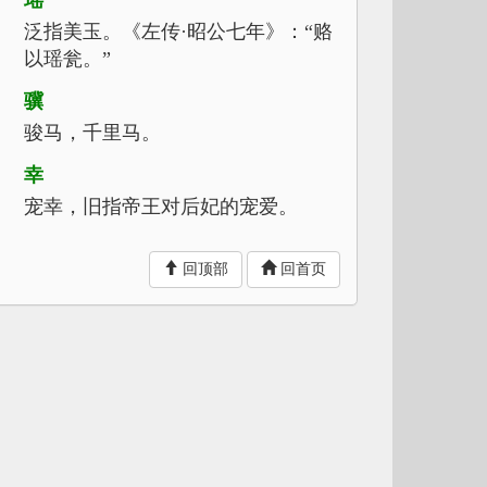
瑶
泛指美玉。《左传·昭公七年》：“赂
以瑶瓮。”
骥
骏马，千里马。
幸
宠幸，旧指帝王对后妃的宠爱。
回顶部
回首页