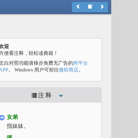
欢迎
方便看注释，轻松读典籍！
文白对照功能请移步免费无广告的
跨平台
APP
。 Windows 用户可前往
微软商店
。
注释
女弟
指妹妹。