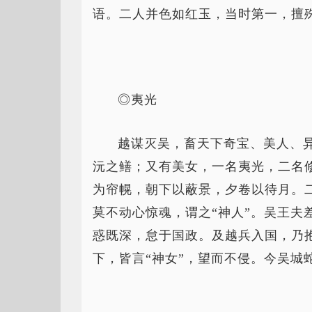
语。二人并色如红玉，当时第一，擅
◎夷光
越谋灭吴，畜天下奇宝、美人、
沅之鳝；又有美女，一名夷光，二名
为帘幌，朝下以蔽景，夕卷以待月。
莫不动心惊魂，谓之“神人”。吴王夫
惑既深，怠于国政。及越兵入国，乃
下，皆言“神女”，望而不侵。今吴城