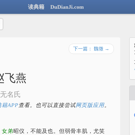
读典籍 DuDianJi.com
下一篇： 魏徵 →
赵飞燕
无名氏
籍APP
查看。也可以直接尝试
网页版应用
。
。
女弟
昭仪，不能及也。但弱骨丰肌，尤笑