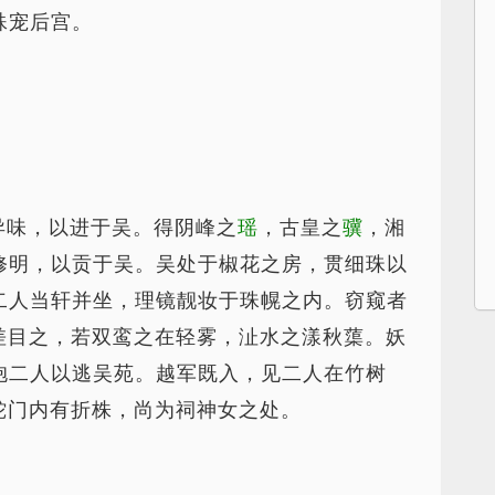
殊宠后宫。
异味，以进于吴。得阴峰之
瑶
，古皇之
骥
，湘
修明，以贡于吴。吴处于椒花之房，贯细珠以
二人当轩并坐，理镜靓妆于珠幌之内。窃窥者
差目之，若双鸾之在轻雾，沚水之漾秋蕖。妖
抱二人以逃吴苑。越军既入，见二人在竹树
蛇门内有折株，尚为祠神女之处。