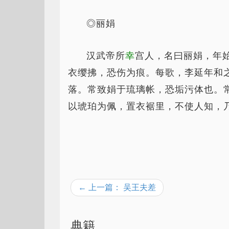
◎丽娟
汉武帝所
幸
宫人，名曰丽娟，年
衣缨拂，恐伤为痕。每歌，李延年和
落。常致娟于琉璃帐，恐垢污体也。
以琥珀为佩，置衣裾里，不使人知，
← 上一篇： 吴王夫差
典籍