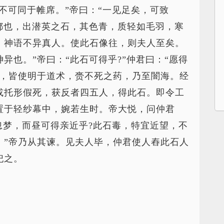
而不可同于帷席。”帝曰：“一见足矣，可致
都也，出潜英之石，其色青，质轻如毛羽，寒
，神语不异真人。使此石像往，则夫人至矣。
异也。”帝曰：“此石可得乎?”仲君曰：“愿得
者，皆使明于道术，赍不死之药，乃至闇海。经
或托形假死，获反者四五人，得此石。即令工
置于轻纱幕中，婉若生时。帝大悦，问仲君
宵忽梦，而昼可得亲近乎?此石毒，特宜近望，不
。”帝乃从其谏。见夫人毕，仲君使人舂此石人
祀之。