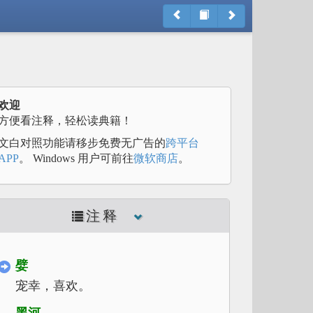
欢迎
方便看注释，轻松读典籍！
文白对照功能请移步免费无广告的
跨平台
APP
。 Windows 用户可前往
微软商店
。
注释
嬖
宠幸，喜欢。