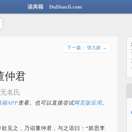
读典籍 DuDianJi.com
下一篇： 张九龄 →
董仲君
无名氏
籍APP
查看。也可以直接尝试
网页版应用
。
帝欲见之，乃诏董仲君，与之语曰：“朕思李