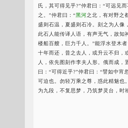
氏，其可得见乎?”仲君曰：“可远见
之。”仲君曰：“
黑河
之北，有对野之
盛则石温，夏盛则石冷。刻之为人像
此石人能传译人语，有声无气，故知神
楼船百艘，巨力千人。”能浮水登木
十年而还，昔之去人，或升云不归，
人，依先图刻作李夫人形。俄而成，
曰：“可得近乎?”仲君曰：“譬如中
可迫也。勿轻万乘之尊，惑此精魅也
为九段，不复思梦，乃筑梦灵台，时