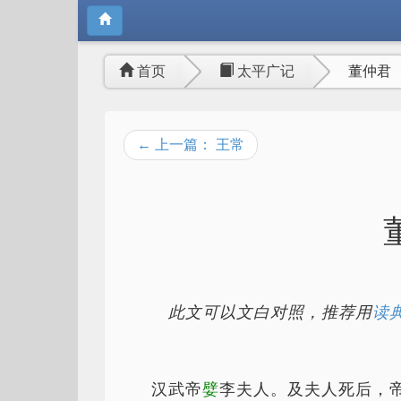
首页
太平广记
董仲君
← 上一篇： 王常
此文可以文白对照，推荐用
读典
汉武帝
嬖
李夫人。及夫人死后，