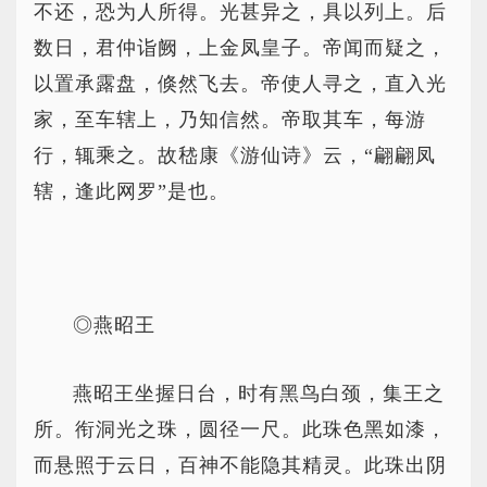
不还，恐为人所得。光甚异之，具以列上。后
数日，君仲诣阙，上金凤皇子。帝闻而疑之，
以置承露盘，倏然飞去。帝使人寻之，直入光
家，至车辖上，乃知信然。帝取其车，每游
行，辄乘之。故嵇康《游仙诗》云，“翩翩凤
辖，逢此网罗”是也。
◎燕昭王
燕昭王坐握日台，时有黑鸟白颈，集王之
所。衔洞光之珠，圆径一尺。此珠色黑如漆，
而悬照于云日，百神不能隐其精灵。此珠出阴