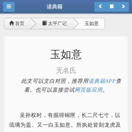
读典籍
首页
太平广记
玉如意
玉如意
无名氏
此文可以文白对照，推荐用
读典籍APP
查
看。也可以直接尝试
网页版应用
。
吴孙权时，有掘得铜匣，长二尺七寸，以
琉璃为盖。又一白玉如意。所执处皆刻龙虎及