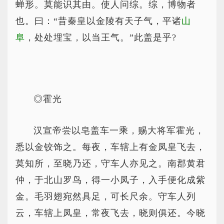
蝉形。莫能识其由。使人问综。综，博物者
也。曰：“昔秦皇以金陵有天子气，平诸
山
阜
，处处埋宝，以当王气。”此盖是乎?
◎霍光
汉宣帝尝以皂盖车一乘，赐大将军霍光，
悉以金铰饰之。每夜，车辖上有金凤皇飞去，
莫知所，至晓乃还，守车人亦见之。南郡黄君
仲，于北山罗鸟，得一小凤子，入手便化成紫
金。毛羽翅宛然具足，可长尺余。守车人列
云，车辖上凤皇，常夜飞去，晓则俱还。今晓