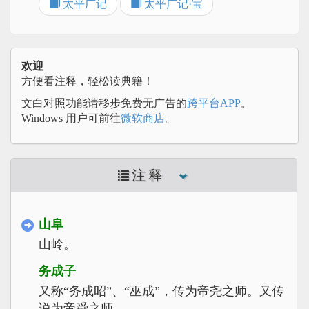
太平广记
太平广记·宝
欢迎
方便看注释，轻松读典籍！
文白对照功能请移步免费无广告的
跨平台APP
。
Windows 用户可前往
微软商店
。
注释
山阜
山岭。
务成子
又称“务成昭”、“巫成”，传为帝尧之师。又传
说为帝舜之师。