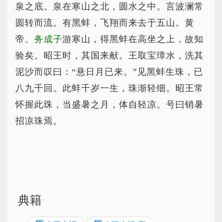
泉之底。泉在寒山之北，圆水之中。言波澜常
圆转而流。有黑蚌，飞翔而来去于五山。黄
帝、
务成子
游寒山，得黑蚌在高坐之上，故知
验矣。昭王时，其国来献。王取宝璋水，洗其
泥沙而叹曰：“悬日月已来。”见黑蚌生珠，已
八九千回。此蚌千岁一生，珠渐轻细。昭王常
怀握此珠，当盛暑之月，体自轻凉。号曰销暑
招凉珠焉。
典籍