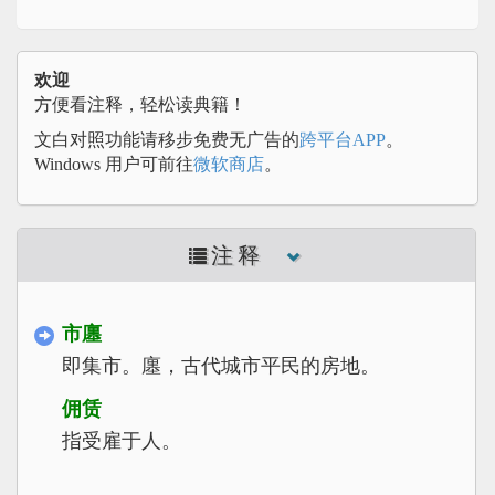
欢迎
方便看注释，轻松读典籍！
文白对照功能请移步免费无广告的
跨平台APP
。
Windows 用户可前往
微软商店
。
注释
市廛
即集市。廛，古代城市平民的房地。
佣赁
指受雇于人。