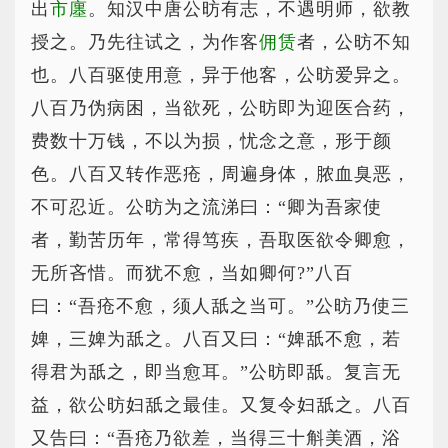
出
市廛
。知汉中唐公昉有志，不遇明师，欲教
授之。乃先往试之，为作客
佣赁
者，公昉不知
也。八百驱使用意，异于他客，公昉爱异之。
八百乃伪病困，当欲死，公昉即为迎医合药，
费数十万钱，不以为损，忧念之意，形于颜
色。八百又转作恶疮，周遍身体，脓血臭恶，
不可忍近。公昉为之流涕曰：“卿为吾家使
者，勤苦历年，常得笃疾，吾取医欲令卿愈，
无所吝惜。而犹不愈，当如卿何?”八百
曰：“吾疮不愈，须人舐之当可。”公昉乃使三
婢，三婢为舐之。八百又曰：“婢舐不愈，若
得君为舐之，即当愈耳。”公昉即舐。复言无
益，欲公昉妇舐之最佳。又复令妇舐之。八百
又告曰：“吾疮乃欲差，当得三十斛美酒，浴