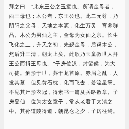
拜之曰：“此东王公之玉童也。所谓金母者，
西王母也；木公者，东王公也。此二元尊，乃
阴阳之父母，天地之本源，化生万灵，育养群
品。木公为男仙之主，金母为女仙之宗。长生
飞化之上，升天之初，先觐金母，后谒木公，
然后升三清，朝太上矣。此歌乃玉童教世人拜
王公而揖王母也。”子房佐汉，封留侯，为大
司徒。解形于世，葬于龙首原。赤眉之乱，人
发其墓，但见黄石枕，化而飞去，若流星焉。
不见其尸形衣冠，得素书一篇及兵略数章。子
房登仙，位为太玄童子，常从老君于太清之
中。其孙道陵得道，朝昆仑之夕，子房往焉。