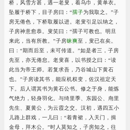
桥，风雪方甚，遇一老叟，着乌巾，黄单衣。
坠履于桥下，目子房曰：“
孺子
为我取之。”子
房无倦色，下桥取履以进。老叟引足以纳之，
子房神意愈恭。叟笑曰：“孺子可教也。明旦
来此，当有所教。”子房
昧爽
至，叟已在矣。
曰：“期而后至，未可传道。”如是者三，子房
先至，亦无倦怠。老叟喜，以书授之曰：“读
此当为帝王师。若复求吾，乃谷城山下黄石
也。”子房读其书，能应机权变，佐汉祖定天
下。后人谓其书为黄石公书。修之于身，能炼
气绝力，轻身羽化。与绮里季、东园公、甪里
先生、夏黄公，为云霞之交。汉初，遇四五小
儿路上群戏，一儿曰：“着青裙，入天门，揖
金母，拜木公。”时人莫知之，子房知之，往