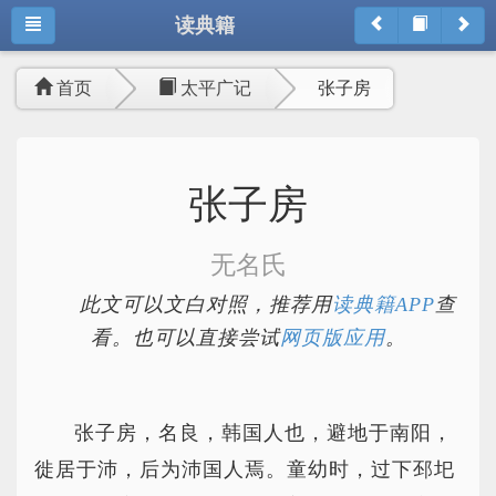
读典籍
首页
太平广记
张子房
张子房
无名氏
此文可以文白对照，推荐用
读典籍APP
查
看。也可以直接尝试
网页版应用
。
张子房，名良，韩国人也，避地于南阳，
徙居于沛，后为沛国人焉。童幼时，过下邳圯