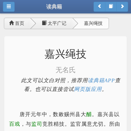
读典籍
首页
太平广记
嘉兴绳技
嘉兴绳技
无名氏
此文可以文白对照，推荐用
读典籍APP
查
看。也可以直接尝试
网页版应用
。
唐开元年中，数敕赐州县大
酺
。嘉兴县以
百戏
，与
监司
竞胜精技。监官属意尤切。所由