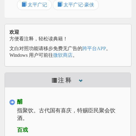
太平广记
太平广记·豪侠
欢迎
方便看注释，轻松读典籍！
文白对照功能请移步免费无广告的
跨平台APP
。
Windows 用户可前往
微软商店
。
注释
酺
指聚饮。古代国有喜庆，特赐臣民聚会饮
酒。
百戏