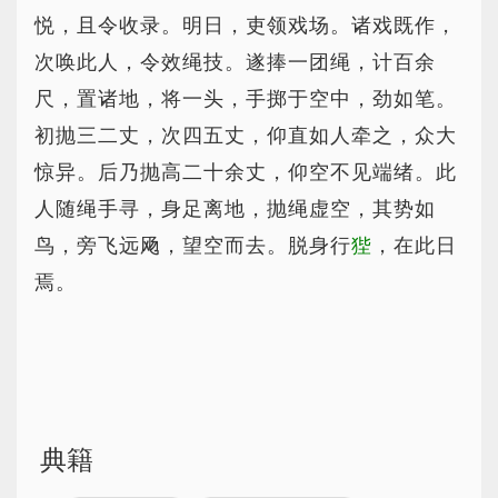
悦，且令收录。明日，吏领戏场。诸戏既作，
次唤此人，令效绳技。遂捧一团绳，计百余
尺，置诸地，将一头，手掷于空中，劲如笔。
初抛三二丈，次四五丈，仰直如人牵之，众大
惊异。后乃抛高二十余丈，仰空不见端绪。此
人随绳手寻，身足离地，抛绳虚空，其势如
鸟，旁飞远飏，望空而去。脱身行
狴
，在此日
焉。
典籍