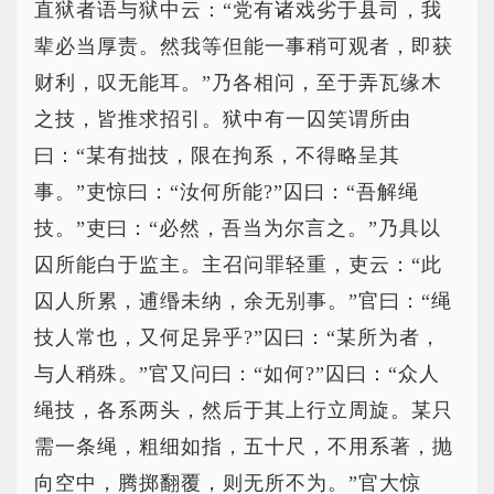
直狱者语与狱中云：“党有诸戏劣于县司，我
辈必当厚责。然我等但能一事稍可观者，即获
财利，叹无能耳。”乃各相问，至于弄瓦缘木
之技，皆推求招引。狱中有一囚笑谓所由
曰：“某有拙技，限在拘系，不得略呈其
事。”吏惊曰：“汝何所能?”囚曰：“吾解绳
技。”吏曰：“必然，吾当为尔言之。”乃具以
囚所能白于监主。主召问罪轻重，吏云：“此
囚人所累，逋缗未纳，余无别事。”官曰：“绳
技人常也，又何足异乎?”囚曰：“某所为者，
与人稍殊。”官又问曰：“如何?”囚曰：“众人
绳技，各系两头，然后于其上行立周旋。某只
需一条绳，粗细如指，五十尺，不用系著，抛
向空中，腾掷翻覆，则无所不为。”官大惊