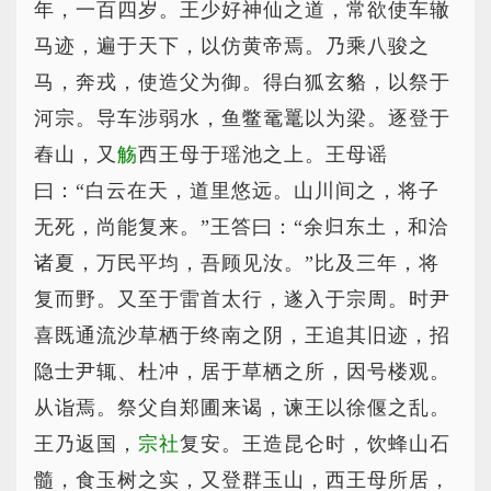
年，一百四岁。王少好神仙之道，常欲使车辙
马迹，遍于天下，以仿黄帝焉。乃乘八骏之
马，奔戎，使造父为御。得白狐玄貉，以祭于
河宗。导车涉弱水，鱼鳖鼋鼍以为梁。逐登于
舂山，又
觞
西王母于瑶池之上。王母谣
曰：“白云在天，道里悠远。山川间之，将子
无死，尚能复来。”王答曰：“余归东土，和洽
诸夏，万民平均，吾顾见汝。”比及三年，将
复而野。又至于雷首太行，遂入于宗周。时尹
喜既通流沙草栖于终南之阴，王追其旧迹，招
隐士尹辄、杜冲，居于草栖之所，因号楼观。
从诣焉。祭父自郑圃来谒，谏王以徐偃之乱。
王乃返国，
宗社
复安。王造昆仑时，饮蜂山石
髓，食玉树之实，又登群玉山，西王母所居，