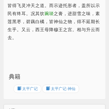
皆得飞灵冲天之道。而示迹托形者，盖所以示
民有终耳。况其饮
琬琰
之膏，进甜雪之味，素
莲黑枣，碧藕白橘，皆神仙之物，得不延期长
生乎。又云，西王母降穆王之宫。相与升云而
去。
典籍
太平广记
太平广记·神仙