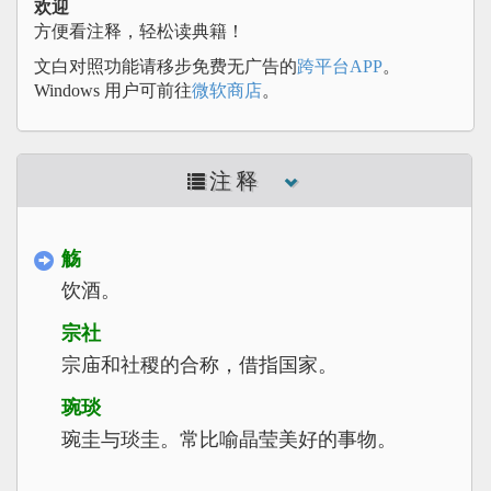
欢迎
方便看注释，轻松读典籍！
文白对照功能请移步免费无广告的
跨平台APP
。
Windows 用户可前往
微软商店
。
注释
觞
饮酒。
宗社
宗庙和社稷的合称，借指国家。
琬琰
琬圭与琰圭。常比喻晶莹美好的事物。