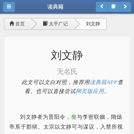
读典籍
首页
太平广记
刘文静
刘文静
无名氏
此文可以文白对照，推荐用
读典籍APP
查
看。也可以直接尝试
网页版应用
。
刘文静者为晋阳令，
坐
与李密联姻，隋炀
帝系于郡狱。太宗以文静可与谋议，入禁所视