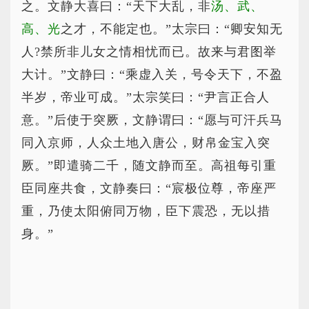
之。文静大喜曰：“天下大乱，非
汤、武、
高、光
之才，不能定也。”太宗曰：“卿安知无
人?禁所非儿女之情相忧而已。故来与君图举
大计。”文静曰：“乘虚入关，号令天下，不盈
半岁，帝业可成。”太宗笑曰：“尹言正合人
意。”后使于突厥，文静谓曰：“愿与可汗兵马
同入京师，人众土地入唐公，财帛金宝入突
厥。”即遣骑二千，随文静而至。高祖每引重
臣同座共食，文静奏曰：“宸极位尊，帝座严
重，乃使太阳俯同万物，臣下震恐，无以措
身。”