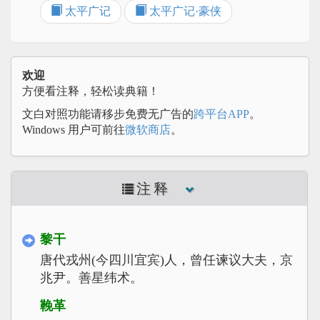
太平广记
太平广记·豪侠
欢迎
方便看注释，轻松读典籍！
文白对照功能请移步免费无广告的
跨平台APP
。
Windows 用户可前往
微软商店
。
注释
黎干
唐代戎州(今四川宜宾)人，曾任谏议大夫，京
兆尹。善星纬术。
鞔革