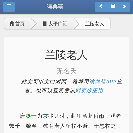
读典籍
首页
太平广记
兰陵老人
兰陵老人
无名氏
此文可以文白对照，推荐用
读典籍APP
查
看。也可以直接尝试
网页版应用
。
唐
黎干
为京兆尹时，曲江涂龙祈雨，观者
数千。黎至，独有老人植杖不避。干怒杖之，