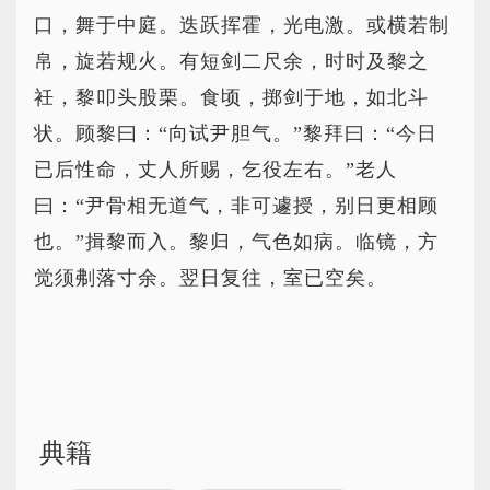
口，舞于中庭。迭跃挥霍，光电激。或横若制
帛，旋若规火。有短剑二尺余，时时及黎之
衽，黎叩头股栗。食顷，掷剑于地，如北斗
状。顾黎曰：“向试尹胆气。”黎拜曰：“今日
已后性命，丈人所赐，乞役左右。”老人
曰：“尹骨相无道气，非可遽授，别日更相顾
也。”揖黎而入。黎归，气色如病。临镜，方
觉须刜落寸余。翌日复往，室已空矣。
典籍