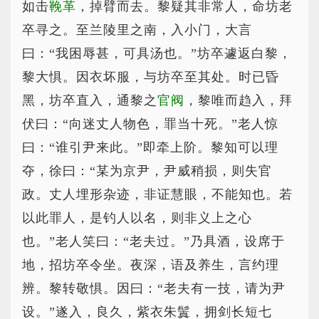
如击
鞔革
，掉臂而去。黎疑其非常人，命坊老
卒寻之。至兰陵里之南，入小门，大言
曰：“我困辱甚，可具汤也。”坊卒遽返白黎，
黎大惧。因衣坏服，与坊卒至其处。时已昏
黑，坊卒直入，通黎之
官阀
，黎唯而趋入，拜
伏曰：“向迷丈人物色，罪当十死。”老人惊
曰：“谁引尹来此。”即牵上阶。黎知可以理
夺，徐曰：“某为京尹，尹威稍损，则失官
政。丈人埋形杂迹，非证慧眼，不能知也。若
以此罪人，是钓人以名，则非义上之心
也。”老人笑曰：“老夫过。”乃具酒，设席于
地，招坊卒令坐。夜深，语及养生，言约理
辨。黎转敬惧。因曰：“老夫有一技，请为尹
设。”遂入，良久，紫衣朱鬒，拥剑长短七