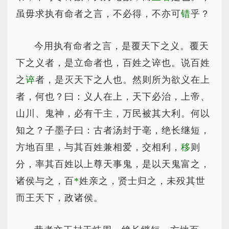
虽毋求执有命者之言，不必得，不亦可
错
乎？
今用执有命者之言，是覆天下之义。覆天
下之义者，是立命者也，百姓之谇也。说百姓
之
谇
者，是灭天下之人也。然则所为欲义在上
者，何也？曰：义人在上，天下必治，上帝、
山川、鬼神，必有干主，万民被其大利。何以
知之？子墨子曰：古者汤封于亳，绝长继短，
方地百里，与其百姓兼相爱，交相利，
移
则
分，率其百姓以上尊天事鬼，是以天鬼富之，
诸侯与之，百
*
姓
亲之，贤士归之，未殁其世
而王天下，政诸侯。