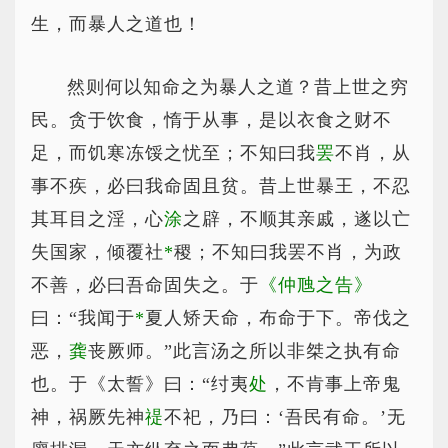
生，而暴人之道也！
然则何以知命之为暴人之道？昔上世之穷
民。贪于饮食，惰于从事，是以衣食之财不
足，而饥寒冻馁之忧至；不知曰我
罢
不肖，从
事不疾，必曰我命固且贫。昔上世暴王，不忍
其耳目之淫，心
涂
之辟，不顺其亲戚，遂以亡
失国家，倾覆社
*
稷
；不知曰我罢不肖，为政
不善，必曰吾命固失之。于
《仲虺之告》
曰：“我闻于
*
夏
人矫天命，布命于下。帝伐之
恶，
龚
丧厥师。”此言汤之所以非桀之执有命
也。于《太誓》曰：“纣夷
处
，不肯事上帝鬼
神，祸厥先神
禔
不祀，乃曰：‘吾民有命。’无