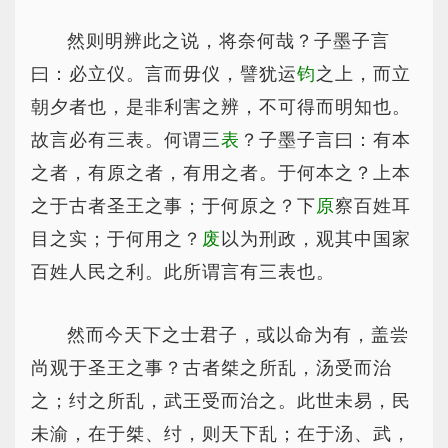
然则明辨此之说，将奈何哉？子墨子言
曰：必立仪。言而毋仪，譬犹运
钧
之上，而立
朝夕者也，是非利害之辨，不可得而明知也。
故言必有三表。何谓三
表
？子墨子言曰：有本
之者，有原之者，有用之者。于何本之？上本
之于古者圣王之事；于何原之？下
原
察百姓耳
目之实；于何用之？
废
以为刑政，观其中国家
百姓人民之利。此所谓言有三表也。
然而今天下之士君子，或以命为有，盖尝
尚观于圣王之事？古者桀之所乱，汤受而治
之；纣之所乱，武王受而治之。此世未易，民
未渝，在于桀、纣，则天下乱；在于汤、武，