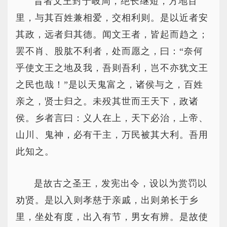
昔者文王封于岐周，绝长继短，方地百
里，与其百姓兼相爱，交相利则。是以近者安
其政，远者归其德。闻文王者，皆起而趋之；
罢不肖、股肱不利者，处而愿之，曰：“奈何
乎使文王之地及我，吾则吾利，岂不亦犹文王
之民也哉！”是以天鬼富之，诸侯与之，百姓
亲之，贤士归之。未殁其世而王天下，政诸
侯。乡者言曰：义人在上，天下必治，上帝、
山川、鬼神，必有干主，万民被其大利。吾用
此知之。
是故古之圣王，发宪出令，设以为赏罚以
劝贤。是以入则孝慈于亲戚，出则弟长于乡
里，坐处有度，出入有节，男女有辨。是故使