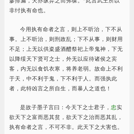
廖排漏，天亦纵弃之而弗葆。”此言武王所以
非纣执有命也。
今用执有命者之言，则上不听治，下不从
事。上不听治，则刑政乱；下不从事，则财用
不足；上无以供粢盛酒醴祭祀上帝鬼神，下无
以降绥天下贤可之士，外无以应待诸侯之宾
客，内无以食饥衣寒，将养老弱。故命上不利
于天，中不利于鬼，下不利于人。而强执此
者，此特凶言之所自生，而暴人之道也！
是故子墨子言曰：今天下之士君子，
忠
实
欲天下之富而恶其贫，欲天下之治而恶其乱，
执有命者之言，不可不非。此天下之大害也。