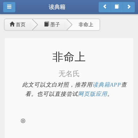
读典籍
首页
墨子
非命上
非命上
无名氏
此文可以文白对照，推荐用
读典籍APP
查
看。也可以直接尝试
网页版应用
。
◎