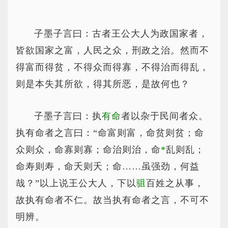
子墨子言曰：古者王公大人为政国家者，
皆欲国家之富，人民之众，刑政之治。然而不
得富而得贫，不得众而得寡，不得治而得乱，
则是本失其所欲，得其所恶，是故何也？
子墨子言曰：执
有命
者以杂于民间者众。
执有命者之言曰：“命富则富，命贫则贫；命
众则众，命寡则寡；命治则治，命
*
乱
则乱；
命寿则寿，命夭则夭；命……虽强劲，何益
哉？”以上说王公大人，下以
驵
百姓之从事，
故执有命者不仁。故当执有命者之言，不可不
明辨。