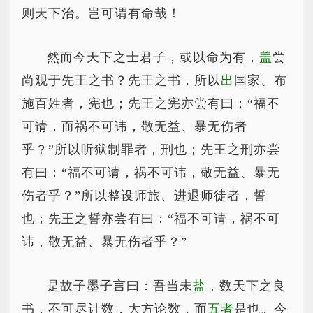
则天下治。岂可谓有命哉！
然而今天下之士君子，或以命为有，
盖
尝
尚观于先王之书？先王之书，所以
出
国家、布
施百姓者，宪也；先王之宪亦尝有曰：“福不
可请，而祸不可讳，敬无益、暴无伤者
乎？”所以听狱制罪者，刑也；先王之刑亦尝
有曰：“福不可请，祸不可讳，敬无益、暴无
伤者乎？”所以整设师旅、进退师徒者，誓
也；先王之誓亦尝有曰：“福不可请，祸不可
讳，敬无益、暴无伤者乎？”
是故子墨子言曰：吾当未
盐
，数天下之良
书，不可尽计数，大方论数，而
五者
是也。今