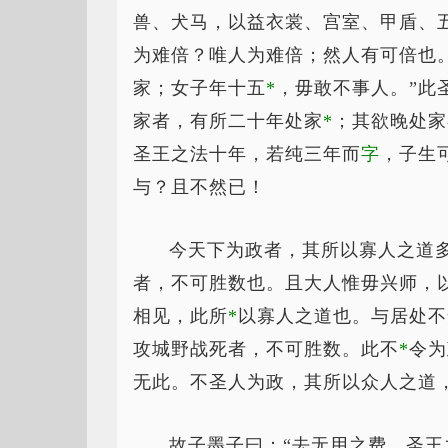
兽、犬马，以益衣裳、宫室、甲盾、
为难倍？唯人为难倍；然人有可倍也
家；女子年十五
*
，
毋敢不事人。”此
家者，有所二十年处家
*
；
其欲晚处家
圣王之法十年，若纯三年而
字
，子生
与？且不然已！
今天下为政者，其所以寡人之道
者，不可胜数也。且大人惟毋兴师，
相见，此所
*
以
寡人之道也。与居处不
攻城野战死者，不可胜数。此不
*
令
为
无此。不圣人为政，其所以众人之道
故子墨子曰：“去无用之费，圣王