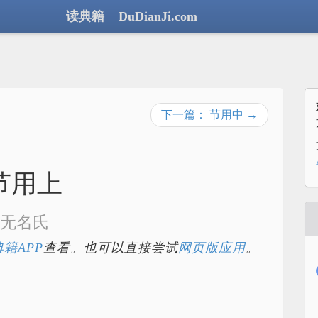
读典籍 DuDianJi.com
下一篇： 节用中 →
节用上
无名氏
籍APP
查看。也可以直接尝试
网页版应用
。