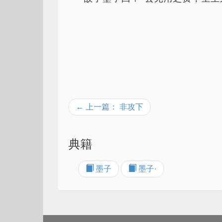
← 上一篇： 非攻下
典籍
墨子
墨子·