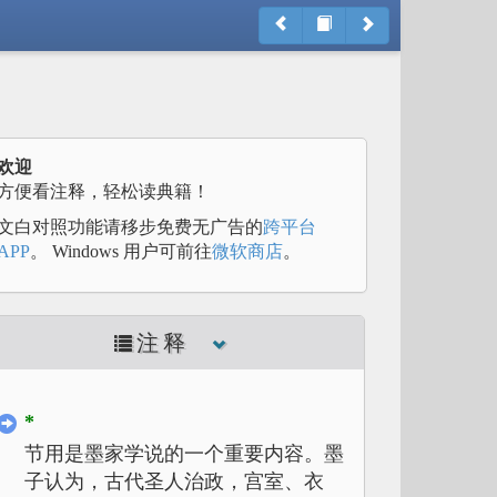
欢迎
方便看注释，轻松读典籍！
文白对照功能请移步免费无广告的
跨平台
APP
。 Windows 用户可前往
微软商店
。
注释
*
节用是墨家学说的一个重要内容。墨
子认为，古代圣人治政，宫室、衣