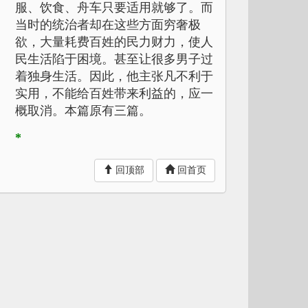
服、饮食、舟车只要适用就够了。而
当时的统治者却在这些方面穷奢极
欲，大量耗费百姓的民力财力，使人
民生活陷于困境。甚至让很多男子过
着独身生活。因此，他主张凡不利于
实用，不能给百姓带来利益的，应一
概取消。本篇原有三篇。
*
“德”通“得”。
回顶部
回首页
*
“芋■”疑为“芊诸”之误。下同。
*
“次”通“恣”。
*
“践”当为“翦”，减的意思。