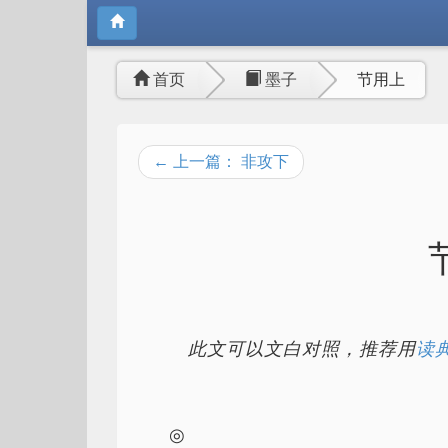
首页
墨子
节用上
← 上一篇： 非攻下
此文可以文白对照，推荐用
读典
◎