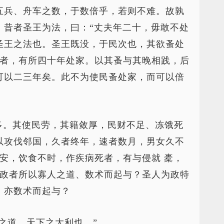
五兵、舟车之数，于数倍乎，若则不难。故孰
。昔者圣王为法，曰：“丈夫年二十，毋敢不处
圣王之法也。圣王既没，于民次也，其欲蚤处
者，有所四十年处家。以其蚤与其晚相践，后
可以二三年矣。此不为使民蚤处家，而可以倍
多。其使民劳，其籍敛厚，民财不足、冻饿死
以攻伐邻国，久者终年，速者数月，男女久不
安，饮食不时，作疾病死者，有与侵就 橐，
政者所以寡人之道、数术而起与？圣人为政特
，亦数术而起与？
之道，天下之大利也。”