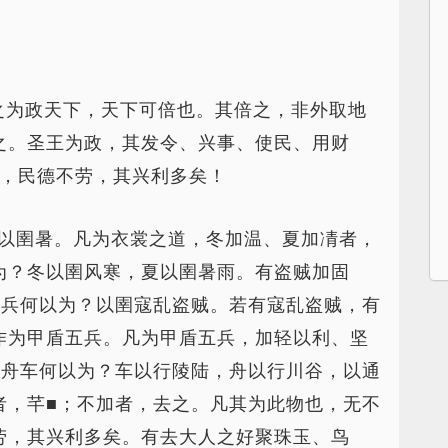
之为政天下，天下可倍也。其倍之，非外取地
之。圣王为政，其发令、兴事、使民、用财
，民德不劳，其兴利多矣！
以圉暑。凡为衣裳之道，冬加温、夏加凊者，
为？冬以圉风寒，夏以圉暑雨。有盗贼加固
五兵何以为？以圉寇乱盗贼。若有寇乱盗贼，有
作为甲盾五兵。凡为甲盾五兵，加轻以利、坚
为舟车何以为？车以行陵陆，舟以行川谷，以通
者，芊■；不加者，去之。凡其为此物也，无不
劳，其兴利多矣。有去大人之好聚珠玉、鸟