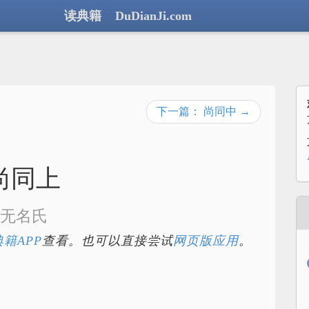
读典籍 DuDianJi.com
下一篇： 尚同中 →
尚同上
无名氏
籍APP
查看。也可以直接尝试
网页版应用
。