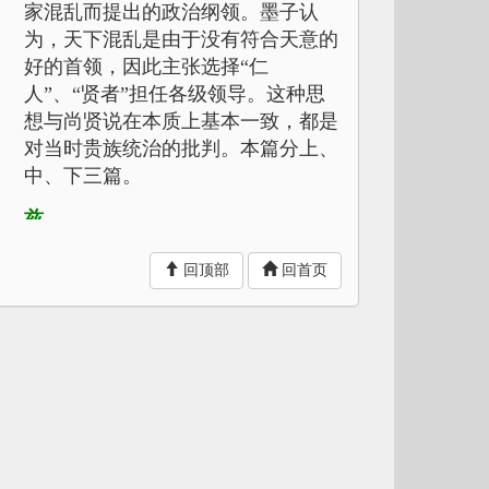
家混乱而提出的政治纲领。墨子认
为，天下混乱是由于没有符合天意的
好的首领，因此主张选择“仁
人”、“贤者”担任各级领导。这种思
想与尚贤说在本质上基本一致，都是
对当时贵族统治的批判。本篇分上、
中、下三篇。
兹
通“滋”。
回顶部
回首页
虖
通“乎”。
正长
即“政长”。
请
诚。