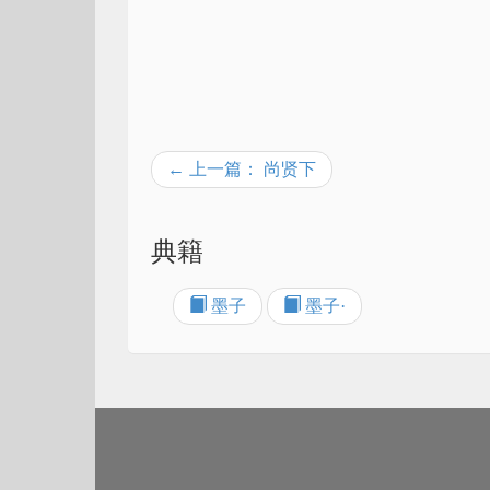
← 上一篇： 尚贤下
典籍
墨子
墨子·