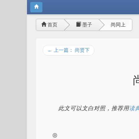
首页
墨子
尚同上
← 上一篇： 尚贤下
此文可以文白对照，推荐用
读典
◎