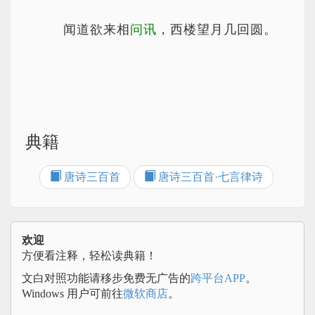
闻道欲来相
问讯
，西楼望月几回圆。
典籍
唐诗三百首
唐诗三百首·七言律诗
欢迎
方便看注释，轻松读典籍！
文白对照功能请移步免费无广告的
跨平台APP
。
Windows 用户可前往
微软商店
。