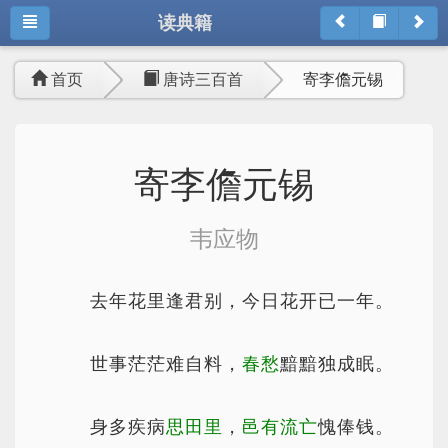
读典籍
首页
唐诗三百首
寄李儋元锡
寄李儋元锡
韦应物
去年花里逢君别，今日花开已一年。
世事茫茫难自料，
春愁
黯黯独成眠。
身多疾病
思田里
，
邑有流亡
愧俸钱。