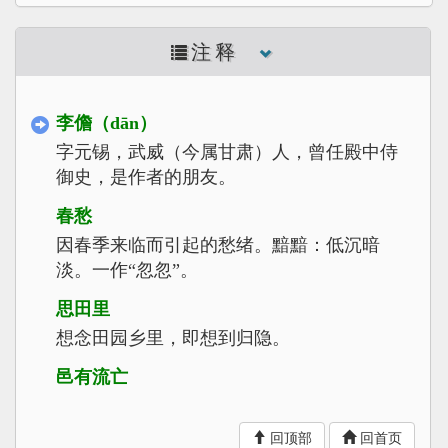
注释
李儋（dān）
字元锡，武威（今属甘肃）人，曾任殿中侍
御史，是作者的朋友。
春愁
因春季来临而引起的愁绪。黯黯：低沉暗
淡。一作“忽忽”。
思田里
想念田园乡里，即想到归隐。
邑有流亡
指在自己管辖的地区内还有百姓流亡。愧俸
钱：感到惭愧的是自己食国家的俸禄，而没
回顶部
回首页