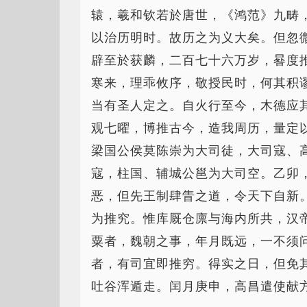
辕，羲和钦若於唐世，《鸿范》九畴
以治历明时。故历之为义大矣。但忽
辟至於获麟，二百七十六万岁，晷度
寒来，理乖攸序，敬授民时，何其积
当有圣人定之。自火行至今，木德应
观七曜，博推古今，造我周历，量定
梁国公侯莫陈崇为大司徒，大司寇、
寇，柱国、辅城公邕为大司空。乙卯
恶，但先王制肆眚之道，令天下自新
为推究。惟库厩仓廪与海内所共，汉
粟者，魏朝之事，年月既远，一不须
者，有司宜即推穷。得实之日，但免
吐谷浑遁走。闰月庚申，高昌遣使献