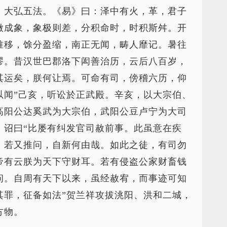
，大弘五法。《易》曰：泽中有火，革，君子
微成象，象极则差，分积命时，时积斯舛。开
推移，馀分盈缩，南正无闻，畴人靡记。暑往
谬。昔汉世巴郡洛下闳善治历，云后八百岁，
其运矣，朕何让焉。可命有司，傍稽六历，仰
以闻”己亥，听讼於正武殿。辛亥，以大宗伯、
高阳公达奚武为大宗伯，武阳公豆卢宁为大司
，诏曰“比屡有纠发官司赦前事。此虽意在疾
。若又推问，自新何由哉。如此之徒，有司勿
帝有云朕为天下守财耳。若有侵盗公家财畜钱
问。自周有天下以来，虽经赦宥，而事迹可知
其罪，征备如法”贺兰祥攻拔洮阳、洪和二城，
方物。