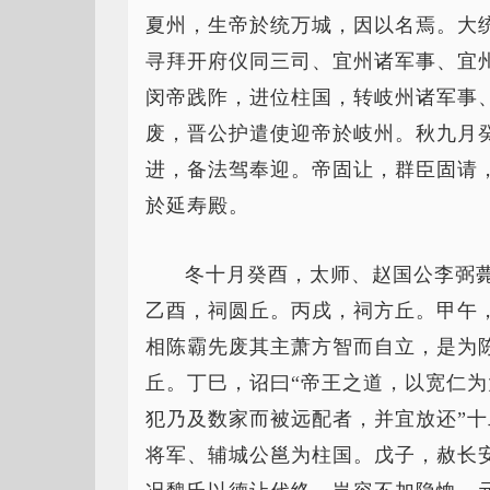
夏州，生帝於统万城，因以名焉。大
寻拜开府仪同三司、宜州诸军事、宜
闵帝践阼，进位柱国，转岐州诸军事
废，晋公护遣使迎帝於岐州。秋九月
进，备法驾奉迎。帝固让，群臣固请
於延寿殿。
冬十月癸酉，太师、赵国公李弼
乙酉，祠圆丘。丙戌，祠方丘。甲午
相陈霸先废其主萧方智而自立，是为
丘。丁巳，诏曰“帝王之道，以宽仁
犯乃及数家而被远配者，并宜放还”
将军、辅城公邕为柱国。戊子，赦长