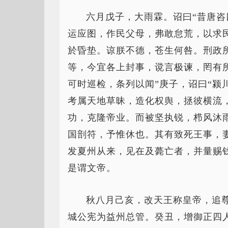
六月戊子，大雨霖。诏曰“昔唐
运应图，作民父母，弗敢怠荒，以求
於昏垫。谅朕不德，苍生何咎。刑政
等，今宜各上封事，谠言极谏，罔有
可时巡检，条列以闻”庚子，诏曰“颍
考属天地草昧，造化权舆，拯彼横流
功，克隆帝业。而被坚执锐，栉风沐
国剖符，予惟休也。其有致死王事，
发夏州从来，见在及薨亡者，并量赐
是谓文帝。
秋八月己亥，改天王称皇帝，追
城公宪为益州总管。癸丑，增御正四