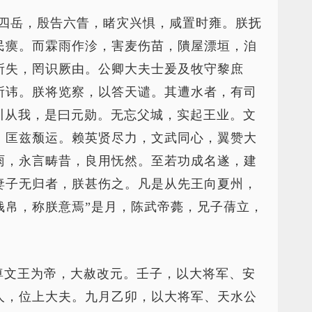
咨四岳，殷告六眚，睹灾兴惧，咸置时雍。朕抚
民瘼。而霖雨作沴，害麦伤苗，隤屋漂垣，洎
所失，罔识厥由。公卿大夫士爰及牧守黎庶
所讳。朕将览察，以答天谴。其遭水者，有司
川从我，是曰元勋。无忘父城，实起王业。文
，匡兹颓运。赖英贤尽力，文武同心，翼赞大
雨，永言畴昔，良用怃然。至若功成名遂，建
妻子无归者，朕甚伤之。凡是从先王向夏州，
钱帛，称朕意焉”是月，陈武帝薨，兄子蒨立，
尊文王为帝，大赦改元。壬子，以大将军、安
人，位上大夫。九月乙卯，以大将军、天水公