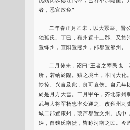
况魏氏以德让代终，岂容不加隐恤。
者，悉宜放免”
二年春正月乙未，以大冢宰、晋
独孤氏。丁巳，雍州置十二郡。又於
置绛州，宜阳置熊州，邵郡置邵州。
二月癸未，诏曰“王者之宰民也
所，若纳於隍。贼之境土，本同大化
抄掠。兴言及此，良可哀伤。自元年
於是月方大雪。三月甲午，齐北豫州
武与大将军杨忠率众迎之。改雍州刺
城二郡置康州，葭芦郡置文州。戊申
姓，自魏氏南徙，皆称河南之民。今