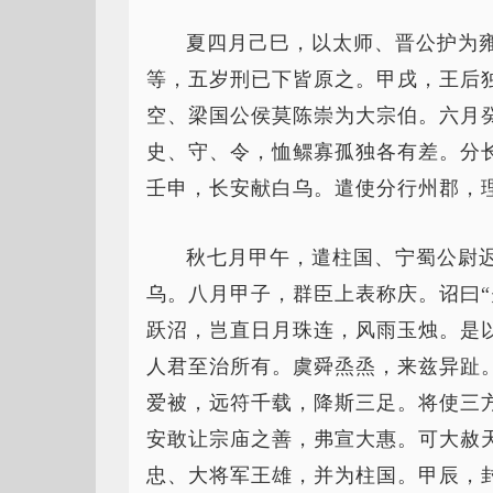
夏四月己巳，以太师、晋公护为
等，五岁刑已下皆原之。甲戌，王后
空、梁国公侯莫陈崇为大宗伯。六月
史、守、令，恤鳏寡孤独各有差。分
壬申，长安献白乌。遣使分行州郡，
秋七月甲午，遣柱国、宁蜀公尉
乌。八月甲子，群臣上表称庆。诏曰
跃沼，岂直日月珠连，风雨玉烛。是
人君至治所有。虞舜烝烝，来兹异趾
爱被，远符千载，降斯三足。将使三
安敢让宗庙之善，弗宣大惠。可大赦
忠、大将军王雄，并为柱国。甲辰，