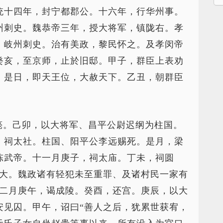
统十四年，封宁都郡公。十六年，行华州事。
州刺史。魏恭帝三年，授大将军，镇陇右。孝
、岐州刺史。治有美政，黎民怀之。及孝闵帝
癸亥，至京师，止於旧邸。甲子，群臣上表劝
，是日，即天王位，大赦天下。乙丑，朝群臣
薨。己卯，以大将军、昌平公尉迟纲为柱国。
，祠太社。柱国、阳平公李远赐死。是月，梁
陈武帝。十一月庚子，祠太庙。丁未，祠圆
为大。魏政诸有轻犯未至重罪、及诸村民一家有
十二月庚午，谒成陵。癸酉，还宫。庚辰，以大
安见囚。甲午，诏曰“善人之后，犹累世获宥，