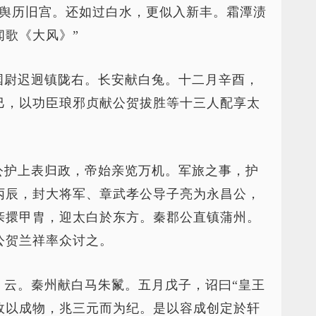
金舆历旧宫。还如过白水，更似入新丰。霜潭渍
闻歌《大风》”
国尉迟迥镇陇右。长安献白兔。十二月辛酉，
巳，以功臣琅邪贞献公贺拔胜等十三人配享太
公护上表归政，帝始亲览万机。军旅之事，护
丙辰，封大将军、章武孝公导子亮为永昌公，
亲擐甲胄，迎太白於东方。秦郡公直镇蒲州。
公贺兰祥率众讨之。
，云。秦州献白马朱鬣。五月戊子，诏曰“皇王
政以成物，兆三元而为纪。是以容成创定於轩