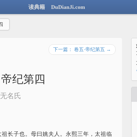
读典籍 DuDianJi.com
四
下一篇： 卷五·帝纪第五 →
·帝纪第四
无名氏
太祖长子也。母曰姚夫人。永熙三年，太祖临