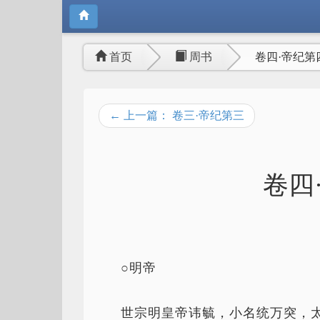
首页
周书
卷四·帝纪第
← 上一篇： 卷三·帝纪第三
卷四
○明帝
世宗明皇帝讳毓，小名统万突，