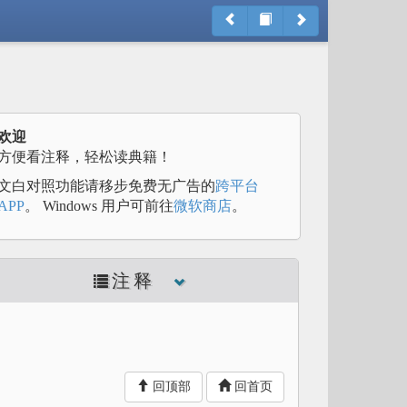
欢迎
方便看注释，轻松读典籍！
文白对照功能请移步免费无广告的
跨平台
APP
。 Windows 用户可前往
微软商店
。
注释
回顶部
回首页