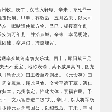
雍州牧。庚午，荧惑入轩辕。辛未，降死罪一
独孤氏崩。甲申，葬敬后。五月乙未，以大司
癸亥，囐哒遣使献方物。己巳，板授高年刺
长安为万年县，并治京城。辛未，幸昆明池。
理囚徒，察风俗，掩骼埋胔。
迟迥率众於河南筑安乐城。丙申，顺阳献三足
“夫天不爱宝，地称表瑞，莫不威凤巢阁，图龙
以《钩命决》曰王者至孝则出。《元命苞》曰
。周文翼翼，翔此灵禽。文考至德下覃，遗仁
方归本，九州翕定。惟此大体，景福在民。予
天下，文武官普进二级”九月辛卯，以大将军杨
封少师元罗为韩国公，以绍魏后。丁未，幸同