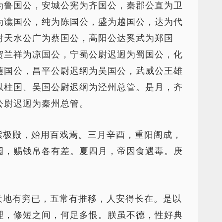
为鲁国公，安城公宪为齐国公，秦郡公直为卫
为谯国公，纯为陈国公，盛为越国公，达为代
封天水公广为蔡国公，高阳公达奚武为郑国
贺兰祥为凉国公，宁蜀公尉迟迥为蜀国公，化
随国公，昌平公尉迟纲为吴国公，武威公王雄
以柱国、吴国公尉迟纲为泾州总管。是月，齐
公尉迟迥为秦州总管。
紫极殿，始用百戏焉。三月辛酉，重阳阁成，
园，赐钱帛各有差。夏四月，帝因食遇毒。庚
天地有穷已，五常有推移，人安得长在。是以
理，修短之间，何足多恨。朕虽不德，性好典