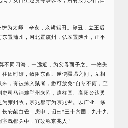
元氏子女自坐赵贵等事以来，所有没入为官口
公护为太师。辛亥，亲耕籍田。癸丑，立王后
河东置蒲州，河北置虞州，弘农置陕州，正平
，莫不同四海，一远近，为父母而子之。一物失
。往因时难，致阻东西。遂使疆埸之间，互相
以来，有被掠入贼者，悉可放免”自冬不雨，至
刺史司马消难举州来附，遣柱国、高阳公达奚
史为雍州牧，京兆郡守为京兆尹。以广业、修
，长安献白雀。庚申，诏曰“三十六国，九十九
周室既都关中，宜改称京兆人”