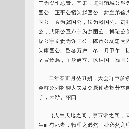
广为梁州总管。辛未，进封辅城公邕
国公，正平公招为赵国公。封皇弟俭
国公，通为冀国公，逌为滕国公。进
公，武阳公豆卢宁为楚国公，博陵公
政公宇文贵为许国公，陈留公杨忠为
为庸国公。邑各万户。冬十月甲午，
文宣帝薨，子殷嗣立。以柱国、蜀国
二年春正月癸丑朔，大会群臣於
会群公列将卿大夫及突厥使者於芳林
子，大渐。诏曰：
｛人生天地之间，禀五常之气，
生而有死者，物理之必然。处必然之