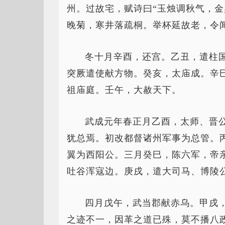
州。过故宅，赋诗曰“玉烛调秋气，
晚菊，寒井落疏桐。举杯延故老，令
冬十月辛酉，还宫。乙丑，遣柱
突厥遣使献方物。癸亥，太庙成。辛
祖庙庭。壬午，大赦天下。
武成元年春正月乙酉，太师、晋
犹总焉。初改都督诸州军事为总管。
翼为西阳公。三月癸巳，陈六军，帝
吐谷浑寇边。庚戌，遣大司马、博陵
四月戊午，武当郡献赤乌。甲戌
之迹不一，因革之道已殊，莫不播八