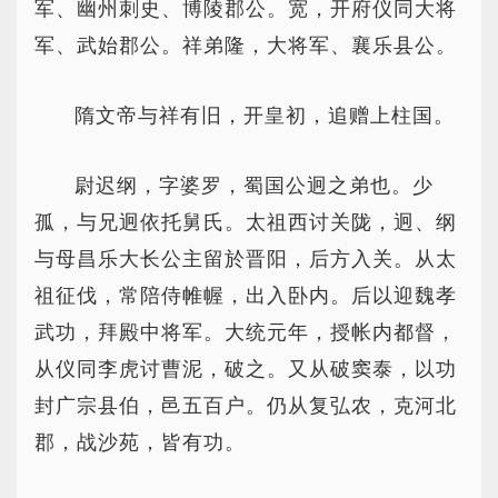
军、幽州刺史、博陵郡公。宽，开府仪同大将
军、武始郡公。祥弟隆，大将军、襄乐县公。
隋文帝与祥有旧，开皇初，追赠上柱国。
尉迟纲，字婆罗，蜀国公迥之弟也。少
孤，与兄迥依托舅氏。太祖西讨关陇，迥、纲
与母昌乐大长公主留於晋阳，后方入关。从太
祖征伐，常陪侍帷幄，出入卧内。后以迎魏孝
武功，拜殿中将军。大统元年，授帐内都督，
从仪同李虎讨曹泥，破之。又从破窦泰，以功
封广宗县伯，邑五百户。仍从复弘农，克河北
郡，战沙苑，皆有功。