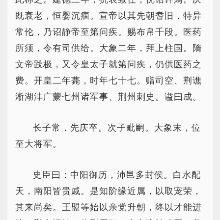
既衰老，恒婴沉痼。宣帝以其先朝耆旧，特异
常伦，乃诏静帝至第问疾。赐布帛千段。医药
所须，令有司供给。大象二年，拜上柱国。隋
文帝践极，又令皇太子就第问疾，仍供医药之
费。开皇二年薨，时年七十七。赠司空、荆谯
淅湖沣广蒙七州诸军事、荆州刺史。谥曰成。
长子常，先庆卒。次子毗嗣。大象末，位
至大将军。
史臣曰：中阳御历，沛邑多封侯。白水配
天，南阳皆贵戚。是知阶缘近属，以取宠荣，
其来尚矣。王盟等始以亲党升朝，终以才能进