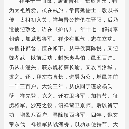
祥年十一而孤，居丧合礼。长於舅氏，特
为太祖所爱。虽在戒旅，常博延儒士，教以书
传。太祖初入关，祥与晋公护俱在晋阳，后乃
遣使迎致之，语在《护传》。年十七，解褐奉
朝请，加威烈将军。祥少有胆气，志在立功。
寻擢补都督，恒在帐下。从平侯莫陈悦，又迎
魏孝武。以前后功，封抚夷县伯，邑五百户。
仍从击潼关，获东魏将薛长瑜。又攻回洛城，
拔之。还，拜左右直长，进爵为公，增邑并前
一千三百户。大统三年，从仪同于谨攻杨氏
壁。祥先登，克之。迁右卫将军，加持节、征
虏将军。沙苑之役，诏祥留卫京师。后以留守
功，增邑八百户。寻除镇西将军。四年，魏文
帝东伐，祥领军从战河桥，以功加使持节、大