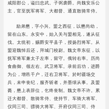
咸阳郡公，谥曰忠武。子弼袭爵。尚魏安乐公
主，官至抚军将军、大都督、通直散骑常侍。
励弟懋，字小兴。盟之西征，以懋尚幼，
留在山东。永安中，始入关与盟相见，遂从征
伐。太统初，赐爵安平县子，授扬烈将军。从
盟迎魏悼后还，拜城门校尉。魏文帝东征，以
抚军将军兼太子左率，留守。俄转右率。历尚
食曲御、领左右、武卫将军。录前后功，进爵
为公，增邑千户，迁右卫将军。於时疆场交
兵，未申丧纪，服齐斩者，并墨缞从事。及盟
薨，懋上表辞位，乞终丧制。魏文帝不许。累
迁大都督、散骑常侍、使持节、车骑大将军、
仪同三司、骠骑大将军、开府仪同三司、侍