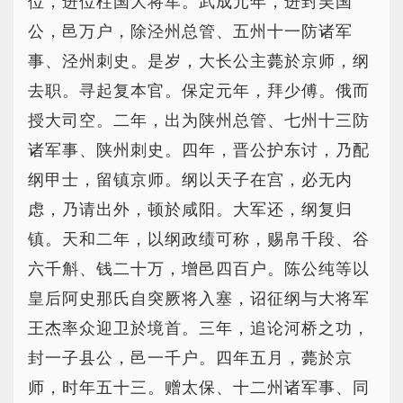
位，进位柱国大将军。武成元年，进封吴国
公，邑万户，除泾州总管、五州十一防诸军
事、泾州刺史。是岁，大长公主薨於京师，纲
去职。寻起复本官。保定元年，拜少傅。俄而
授大司空。二年，出为陕州总管、七州十三防
诸军事、陕州刺史。四年，晋公护东讨，乃配
纲甲士，留镇京师。纲以天子在宫，必无内
虑，乃请出外，顿於咸阳。大军还，纲复归
镇。天和二年，以纲政绩可称，赐帛千段、谷
六千斛、钱二十万，增邑四百户。陈公纯等以
皇后阿史那氏自突厥将入塞，诏征纲与大将军
王杰率众迎卫於境首。三年，追论河桥之功，
封一子县公，邑一千户。四年五月，薨於京
师，时年五十三。赠太保、十二州诸军事、同