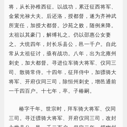
将，从长孙稚西征。以战功，累迁征西将军、
金紫光禄大夫。后还洛，授都督，遂为齐神武
所宠任，加授大都督。沙苑之败，随例来降。
太祖以其豪门，解缚礼之。仍以邵惠公女妻
之。大统四年，封长乐县公，邑一千户。自此
常从太祖征讨，亟有战功。八年，出为北雍州
刺史，加大都督。寻进位车骑大将军、仪同三
司、散骑常侍。十四年，征拜侍中，加骠骑大
将军、开府仪同三司，除恒州刺史，增邑通前
一千四百户。十七年，卒。子椿嗣。
椿字千年。世宗时，拜车骑大将军、仪同
三司。寻迁骠骑大将军、开府仪同三司，改封