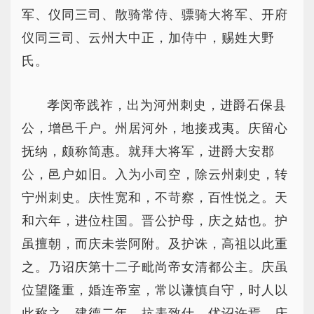
军、仪同三司、散骑常侍、骠骑大将军、开府
仪同三司、云州大中正，加侍中，赐姓大野
氏。
孝闵帝践祚，出为河州刺史，进爵石保县
公，增邑千户。州居河外，地接戎夷。庆留心
抚纳，颇称简惠。就拜大将军，进爵大安郡
公，邑户如旧。入为小司空，除云州刺史，转
宁州刺史。庆性宽和，不苛察，百性悦之。天
和六年，进位柱国。晋公护母，庆之姑也。护
虽擅朝，而庆未尝阿附。及护诛，高祖以此重
之。乃诏庆第十二子毗尚帝女清都公主。庆虽
位望隆重，婚连帝室，常以谦慎自守，时人以
此称之。建德二年，抗表致仕，优诏许焉。庆