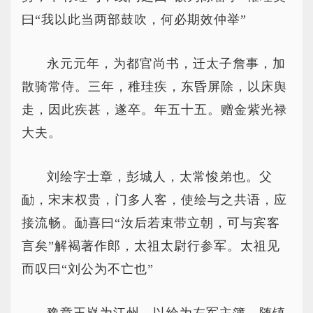
曰“我以此当两部鼓吹，何必期效仲举”
永元元年，为都官尚书，迁太子詹事，加
散骑常侍。三年，稚珪疾，东昏屏除，以床舆
走，因此疾甚，遂卒。年五十五。赠金紫光禄
大夫。
刘绘字士章，彭城人，太常悛弟也。父
勔，宋末权贵，门多人客，使绘与之共语，应
接流畅。勔喜曰“汝后若束带立朝，可与宾客
言矣”解褐著作郎，太祖太尉行参军。太祖见
而叹曰“刘公为不亡也”