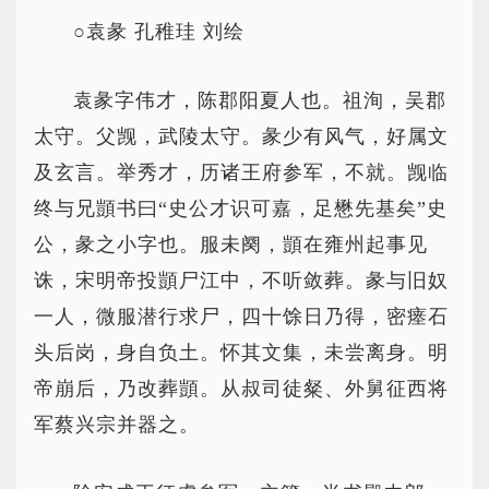
○袁彖 孔稚珪 刘绘
袁彖字伟才，陈郡阳夏人也。祖洵，吴郡
太守。父觊，武陵太守。彖少有风气，好属文
及玄言。举秀才，历诸王府参军，不就。觊临
终与兄顗书曰“史公才识可嘉，足懋先基矣”史
公，彖之小字也。服未阕，顗在雍州起事见
诛，宋明帝投顗尸江中，不听敛葬。彖与旧奴
一人，微服潜行求尸，四十馀日乃得，密瘗石
头后岗，身自负土。怀其文集，未尝离身。明
帝崩后，乃改葬顗。从叔司徒粲、外舅征西将
军蔡兴宗并器之。