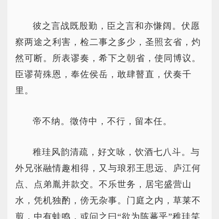
彼之言战既殷勤，臣之言和亦慊阔。伏愿
察两途之利害，检二事之多少，圣照玄省，灼
然可断。所表谬奏，希下之朝省，使同博议。
臣谬荷殊恩，奉佐侯岳，敢肆瞽直，伏奏千
里。
帝不纳。徵侍中，不行，留本任。
稚珪风韵清疏，好文咏，饮酒七八斗。与
外兄张融情趣相得，又与琅邪王思远、庐江何
点、点弟胤并款交。不乐世务，居宅盛营山
水，凭机独酌，傍无杂事。门庭之内，草莱不
剪，中有蛙鸣，或问之曰“欲为陈蕃乎”稚珪笑