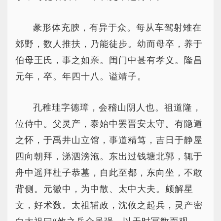
彖形体充腴，有异于众。每从车驾射雉在
郊野，数人推扶，乃能徒步。幼而母卒，养于
伯母王氏，事之如亲。闺门中甚有孝义。隆昌
元年，卒。年四十八。谥靖子。
孔稚珪字德璋，会稽山阴人也。祖道隆，
位侍中。父灵产，泰始中罢晋安太守。有隐遁
之怀，于禹井山立馆，事道精笃，吉日于静屋
四向朝拜，涕泗滂沲。东出过钱塘北郭，辄于
舟中遥拜杜子恭墓，自此至都，东向坐，不敢
背侧。元徽中，为中散、太中大夫。颇解星
文，好术数。太祖辅政，沈攸之起兵，灵产密