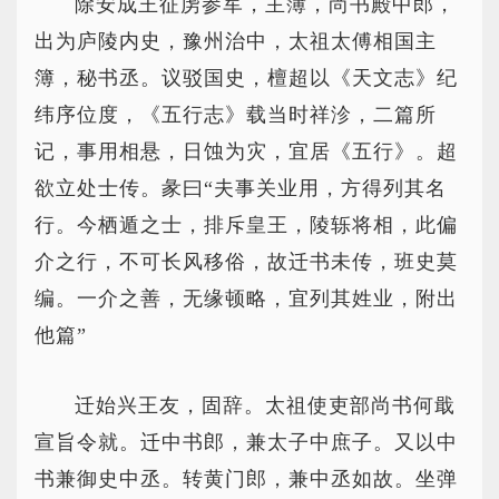
除安成王征虏参军，主簿，尚书殿中郎，
出为庐陵内史，豫州治中，太祖太傅相国主
簿，秘书丞。议驳国史，檀超以《天文志》纪
纬序位度，《五行志》载当时祥沴，二篇所
记，事用相悬，日蚀为灾，宜居《五行》。超
欲立处士传。彖曰“夫事关业用，方得列其名
行。今栖遁之士，排斥皇王，陵轹将相，此偏
介之行，不可长风移俗，故迁书未传，班史莫
编。一介之善，无缘顿略，宜列其姓业，附出
他篇”
迁始兴王友，固辞。太祖使吏部尚书何戢
宣旨令就。迁中书郎，兼太子中庶子。又以中
书兼御史中丞。转黄门郎，兼中丞如故。坐弹