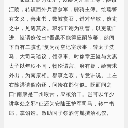
豫章王嶷为江州，以绘为左军主簿，随镇
江陵，转镇西外兵曹参军，骠骑主簿。绘聪警
有文义，善隶书，数被赏召，进对华敏，僚吏
之中，见遇莫及。琅邪王诩为功曹，以吏能自
进。嶷谓僚佐曰“吾虽不能得应嗣陈蕃，然阁
下自有二骥也”复为司空记室录事，转太子洗
马，大司马谘议，领录事。时豫章王嶷与文惠
太子以年秩不同，物论谓宫、府有疑，绘苦求
外出，为南康相。郡事之暇，专意讲说。上左
右陈洪请假南还，问绘在郡何似。既而间之
曰“南康是三州喉舌，应须治干。岂可以年少
讲学处之邪”征还为安陆王护军司马，转中书
郎，掌诏诰。敕助国子祭酒何胤撰治礼仪。