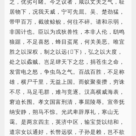
之，优劣可睹。今之议者，咸以丈夫之气，耻
居物下，况我天威，宁可先屈。吴、楚劲猛，
带甲百万，截彼鲸鲵，何往不碎。请和示弱，
非国计也。臣以为戎狄兽性，本非人伦，鸱鸣
狼踞，不足喜怒，蜂目虿尾，何关美恶。唯宜
胜之以深权，制之以远{下}，弘之以大度，
处之以蟊贼。岂足肆天下之忿，捐苍生之命，
发雷电之怒，争虫鸟之气。百战百胜，不足称
雄，横尸千里，无益上国。而蚁聚蚕攒，穷诛
不尽，马足毛群，难与竞逐。汉高横威海表，
窘迫长围。孝文国富刑清，事屈陵辱。宣帝抚
纳安静，朔马不惊。光武卑辞厚礼，寒山无
霭。是两京四主，英济中区，输宝货以结和，
遣宗女以通好，长辔远驭，子孙是赖，岂不欲