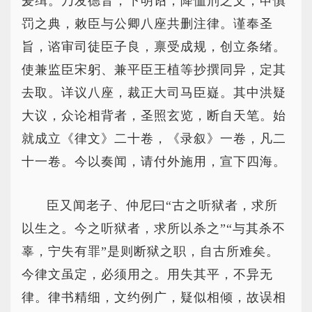
爰缉。乃发德音，下明诏，降恤刑之文，申慎
罚之典，敕臣与公卿八座共删注律。谨奉圣
旨，谘审司徒臣子良，禀受成规，创立条绪。
使兼监臣宋躬、兼平臣王植等抄撰同异，定其
去取。详议八座，裁正大司马臣嶷。其中洪疑
大议，众论相背者，圣照玄览，断自天笔。始
就成立《律文》二十卷，《录叙》一卷，凡二
十一卷。今以奏闻，请付外施用，宣下四海。
臣又闻老子、仲尼曰“古之听狱者，求所
以生之。今之听狱者，求所以杀之”“与其杀不
辜，宁失有罪”是则断狱之职，自古所难矣。
今律文虽定，必须用之。用失其平，不异无
律。律书精细，文约例广，疑似相倾，故误相