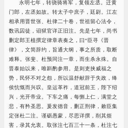
永明七年，转骁骑将军，复领左丞。迁黄
门郎，左丞如故。转太子中庶子，廷尉。江左
相承用晋世张、杜律二十卷，世祖留心法令，
数讯囚徒，诏狱官详正旧注。先是七年，尚书
删定郎王植撰定律章表奏之，曰“臣寻《晋
律》，文简辞约，旨通大纲，事之所质，取断
难释。张斐、杜预同注一章，而生杀永殊。自
晋泰始以来，唯斟酌参用。是则吏挟威福之
势，民怀不对之怨，所以温舒献辞于失政，绛
侯忼慨而兴叹。皇运革祚，道冠前王，陛下绍
兴，光开帝业。下车之痛，每恻上仁，满堂之
悲，有矜圣思。爰发德音，删正刑律，敕臣集
定张杜二注。谨砺愚蒙，尽思详撰，削其烦
害，录其允衷。取张注七百三十一条，杜注七