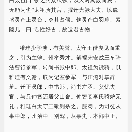
白太祖曰“攸之兵众虽强，以天时冥数而观，
无能为也”太祖验其言，擢迁光禄大夫。以簏
盛灵产上灵台，令其占候。饷灵产白羽扇、素
隐几，曰“君性好古，故遗君古物”
稚珪少学涉，有美誉。太守王僧虔见而重
之，引为主簿。州举秀才。解褐宋安成王车骑
法曹行参军，转尚书殿中郎。太祖为骠骑，以
稚珪有文翰，取为记室参军，与江淹对掌辞
笔。迁正员郎，中书郎，尚书左丞。父忧去
官，与兄仲智还居父山舍。仲智妾李氏骄妒无
礼，稚珪白太守王敬则杀之。服阕，为司徒从
事中郎，州治中，别驾，从事史，本郡中正。