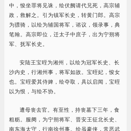
中，悛坐罪将见诛，绘伏阙请代兄死，高宗辅
政，救解之。引为镇军长史，转黄门郎。高宗
为骠骑，以绘为辅国将军，谘议，领录事，典
笔翰。高宗即位，迁太子中庶子，出为宁朔将
军、抚军长史。
安陆王宝晊为湘州，以绘为冠军长史、长
沙内史，行湘州事，将军如故。宝晊妃，悛女
也。宝晊爱其侍婢，绘夺取，具以启闻，宝晊
以为恨，与绘不协。
遭母丧去官。有至性，持丧墓下三年，食
粗粝。服阕，为宁朔将军、晋安王征北长史、
南东海太守，行南徐州事。绘虽豪侠，常恶武