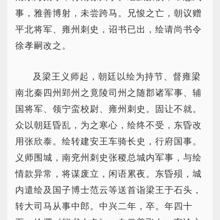
事，雅善博射，未尝跨马。兄悛之亡，朝议赠
平北将军、雍州刺史，诏书已出，绘请尚书令
徐孝嗣改之。
及梁王义师起，朝廷以绘为持节、督雍梁
南北秦四州郢州之竟陵司州之随郡诸军事、辅
国将军、领宁蛮校尉、雍州刺史。固让不就。
众以朝廷昏乱，为之寒心，绘终不受，东昏改
用张欣泰。绘转建安王车骑长史，行府国事。
义师围城，南兖州刺史张稷总城内军事，与绘
情款异常，将谋废立，闲语累夜。东昏殒，城
内遣绘及国子博士范云等送首诣梁王于石头，
转大司马从事中郎。中兴二年，卒。年四十