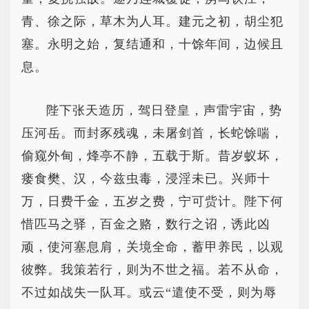
青、徐之际，草木为人耳。建元之初，胡尘犯
塞。永明之始，复结通和，十馀年间，边候且
息。
陛下张天造历，驾日登皇，声雷宇宙，势
压河岳。而封豕残魂，未屠剑首，长蛇馀喘，
偷窥外甸，烽亭不静，五载于斯。昔岁蚁坏，
瘘食樊、汉，今兹虫毒，浸淫未已。兴师十
万，日费千金，五岁之费，宁可赀计。陛下何
惜匹马之驿，百金之赂，数行之诏，诱此凶
顽，使河塞息肩，关境全命，蓄甲养民，以观
彼弊。我策若行，则为不世之福。若不从命，
不过如战失一队耳。或云“遣使不受，则为辱