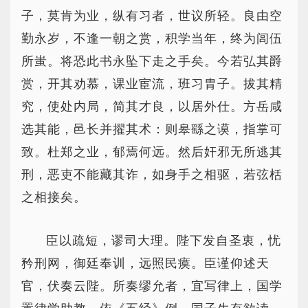
子，莫肯为业，纵有习者，世议所轻。良由空
勤永岁，不逢一朝之赏，积学当年，终为闾伍
所蚩。将恐此书永坠下走之手矣。今若弘其爵
赏，开其劝慕，课业宦流，班习胄子。拔其精
究，使处内局，简其才良，以居外仕。方岳咸
选其能，邑长并擢其术：则皋繇之谟，指掌可
致。杜郑之业，郁焉何远。然后奸邪无所逃其
刑，恶吏不能藏其诈，如身手之相驱，若弦栝
之相接矣。
臣以疏短，谬司大理。陛下发自圣衷，忧
矜刑网，御廷奉训，远照民瘼。臣谨仰述天
官，伏奏云陛。所奏缪允者，宜写律上，国学