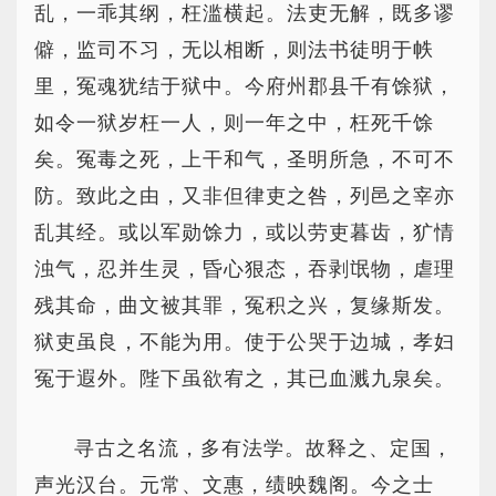
乱，一乖其纲，枉滥横起。法吏无解，既多谬
僻，监司不习，无以相断，则法书徒明于帙
里，冤魂犹结于狱中。今府州郡县千有馀狱，
如令一狱岁枉一人，则一年之中，枉死千馀
矣。冤毒之死，上干和气，圣明所急，不可不
防。致此之由，又非但律吏之咎，列邑之宰亦
乱其经。或以军勋馀力，或以劳吏暮齿，犷情
浊气，忍并生灵，昏心狠态，吞剥氓物，虐理
残其命，曲文被其罪，冤积之兴，复缘斯发。
狱吏虽良，不能为用。使于公哭于边城，孝妇
冤于遐外。陛下虽欲宥之，其已血溅九泉矣。
寻古之名流，多有法学。故释之、定国，
声光汉台。元常、文惠，绩映魏阁。今之士