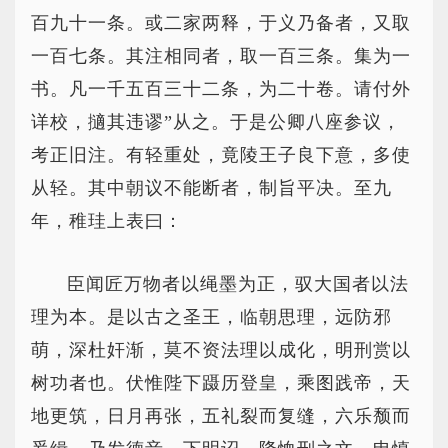
百九十一条。或二家两释，于义乃备者，又取
一百七条。其注相同者，取一百三条。集为一
书。凡一千五百三十二条，为二十卷。请付外
详校，擿其违谬”从之。于是公卿八座参议，
考正旧注。有轻重处，竟陵王子良下意，多使
从轻。其中朝议不能断者，制旨平决。至九
年，稚珪上表曰：
臣闻匠万物者以绳墨为正，驭大国者以法
理为本。是以古之圣王，临朝思理，远防邪
萌，深杜奸渐，莫不资法理以成化，明刑赏以
树功者也。伏惟陛下蹑历登皇，乘图践帝，天
地更筑，日月再张，五礼裂而复缝，六乐颓而