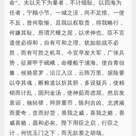
命”。夫以天下为量者，不计细耻。以四海为
任者，宁顾小节。一城之没，尚不足惜。一使
不反，曾何取惭。且我以权取贵，得我略行，
何嫌其耻。所谓尺蠖之屈，以求伸也。臣不言
遣使必得和，自有可和之理。犹如欲战不必
胜，而有可胜之机耳。今宜早发大军，广张兵
势，征犀甲于岷峨，命楼船于浦海。使自青徂
豫，候骑星罗，沿江入汉，云阵万里。据险要
以夺其魂，断粮道以折其胆，多设疑兵，使精
销而计乱，固列金汤，使神茹而虑屈。然后发
衷诏，驰轻驿，辩辞重币，陈列吉凶。北虏顽
而爱奇，贪而好货，畏我之威，喜我之赂，畏
威喜赂，愿和必矣。陛下用臣之启，行臣之
计，何忧玉门之下，而无款塞之胡哉。