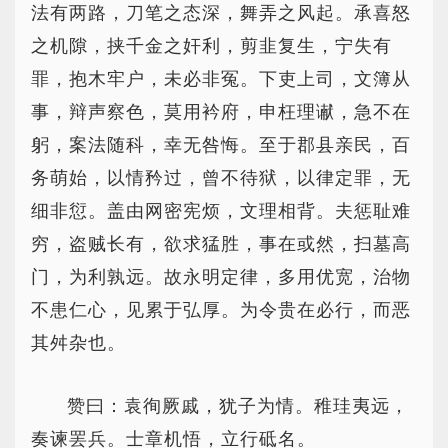
法有两路，刀笔之态深，舞弄之风起。承喜怒
之机隙，挟千金之奸利，剪韭复生，宁失有
罪，抱木牢户，未必非冤。下吏上司，文簿从
事，辩声察色，莫用衿府，申枉理谳，急不在
躬，案法随科，幸无咎悔。至于郡县亲民，百
务萌始，以情矜过，曾不待狱，以律定罪，无
细非愆。盖由网密宪烦，文理相背。夫惩耻难
穷，盗贼长有，欲求猛胜，事在或然，扫墓高
门，为利孰远。故永明定律，多用优宽，治物
不患仁心，见累于弘厚。为令贵在必行，而恶
其舛杂也。
赞曰：袁徇厥戚，犹子为情。稚珪夷远，
奏谏罢兵。士章机悟，立行砥名。