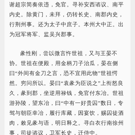
谢超宗简奏依违，免官。寻补安西谘议、南平
内史。除黄门，未拜，仍转长史、南郡内史，
行荆州事。还为太子中庶子。本州大中正。出
为冠军将军、监吴兴郡事。
彖性刚，尝以微言忤世祖，又与王晏不
协。世祖在便殿，用金柄刀子治瓜，晏在侧
曰“外间有金刀之言，恐不宜用此物”世祖愕
然。穷问所以。晏曰“袁彖为臣说之”上衔怒良
久，彖到郡，坐逆用禄钱，免官付东冶。世祖
游孙陵，望东冶，曰“中有一好贵囚”数日，专
驾与朝臣幸冶，履行库藏，因宴饮，赐囚徒酒
肉，敕见彖与语，明日释之。寻白衣行南徐州
事，司徒谘议，卫军长史，迁侍中。