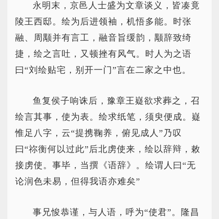
永明末，京邑人士盛为文章谈义，皆凑竟
陵王西邸。绘为后进领袖，机悟多能。时张
融、周颙并有言工，融音旨缓韵，颙辞致绮
捷，绘之言吐，又顿挫有风气。时人为之语
曰“刘绘贴宅，别开一门”言在二家之中也。
鱼复侯子响诛后，豫章王嶷欲求葬之，召
绘言其事，使为表。绘求纸笔，须臾便成。嶷
惟足八字，云“提携鞠养，俯见成人”乃叹
曰“祢衡何以过此”后北虏使来，绘以辞辩，敕
接虏使。事毕，当撰《语辞》。绘谓人曰“无
论润色未易，但得我语亦难矣”
事兄悛恭谨，与人语，呼为“使君”。隆昌