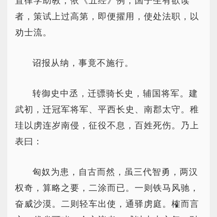
置律学助教，依《五经》例，国子生有欲读
者，策试上过高第，即便擢用，使处法职，以
劝士流。
诏报从纳，事竟不施行。
转御史中丞，迁骠骑长史，辅国将军。建
武初，迁冠军将军、平西长史、南郡太守。稚
珪以虏连岁南侵，征役不息，百姓死伤。乃上
表曰：
匈奴为患，自古而然，虽三代智勇，两汉
权奇，算略之要，二涂而已。一则铁马风驰，
奋威沙漠。二则轻车出使，通驿虏庭。榷而言