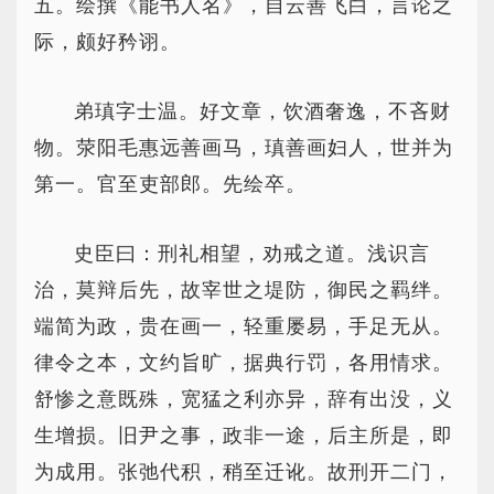
五。绘撰《能书人名》，自云善飞白，言论之
际，颇好矜诩。
弟瑱字士温。好文章，饮酒奢逸，不吝财
物。荥阳毛惠远善画马，瑱善画妇人，世并为
第一。官至吏部郎。先绘卒。
史臣曰：刑礼相望，劝戒之道。浅识言
治，莫辩后先，故宰世之堤防，御民之羁绊。
端简为政，贵在画一，轻重屡易，手足无从。
律令之本，文约旨旷，据典行罚，各用情求。
舒惨之意既殊，宽猛之利亦异，辞有出没，义
生增损。旧尹之事，政非一途，后主所是，即
为成用。张弛代积，稍至迁讹。故刑开二门，