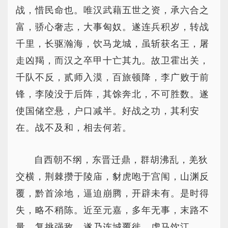
战，惜民命也。唯汉武藉五世之资，承六合之
富，骄心奢志，大事匈奴。遂连兵积岁，转战
千里，长驱瀚海，饮马龙城，虽斩获名王，屠
走凶羯，而汉之卒甲十亡其九。故卫霍出关，
千队不反，贰师入漠，百旅顿降，李广败于前
锋，李陵没于后阵，其馀奔北，不可胜数。遂
使国储空悬，户口减半。好战之功，其利安
在。战不及和，相去何若。
自西朝不纲，东晋迁鼎，群胡沸乱，羌狄
交横，荆棘攒于陵庙，豺虎咆于宫闱，山渊反
覆，黔首涂地，逼迫崩腾，开辟未有。是时得
失，略不稍陈。近至元嘉，多年无事，末路不
量，复挑强敌。遂乃连城覆徙，虏马饮江，