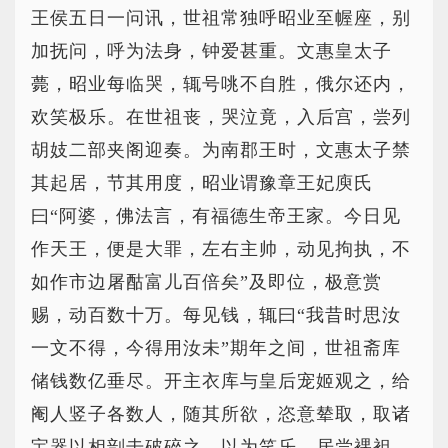
王侯五日一问讯，世祖常独呼昭业至幄座，别
加抚问，呼为法身，钟爱甚重。文惠皇太子
薨，昭业每临哭，辄号咷不自胜，俄尔还内，
欢笑极乐。在世祖丧，哭泣竟，入后宫，尝列
胡妓二部夹阁迎奏。为南郡王时，文惠太子禁
其起居，节其用度，昭业谓豫章王妃庾氏
曰“阿婆，佛法言，有福德生帝王家。今日见
作天王，便是大罪，左右主帅，动见拘执，不
如作市边屠酤富儿百倍矣”及即位，极意赏
赐，动百数十万。每见钱，辄曰“我昔时思汝
一文不得，今得用汝未”期年之间，世祖斋库
储钱数亿垂尽。开主衣库与皇后宠姬观之，给
阉人竖子各数人，随其所欲，恣意辇取，取诸
宝器以相剖击破碎之，以为笑乐。居尝裸袒，