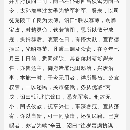
并开府仪同三司，尚书左仆射西昌侯鸾为尚书
令，太孙詹事沈文季为护军将军。癸未，以司
徒竟陵王子良为太傅。诏曰“朕以寡薄，嗣膺
宝政，对越灵命，钦若前图，思所以敬守成
规，拱揖群后。哀荒在日，有懵大猷，宜育德
振民，光昭睿范。凡逋三调及众责，在今年七
月三十日前，悉同蠲除。其备偿封籍货鬻未
售，亦皆还主。御府诸署池田邸冶，兴废沿
事，本施一时，于今无用者，详所罢省。公宜
权禁，一以还民，关市征赋，务从优减”丙
戌，诏曰“近北掠馀口，悉充军实。刑故无
小，罔或攸赦，抚辜兴仁，事深睿范。宜从荡
宥，许以自新，可一同放遣，还复民籍。已赏
赐者，亦皆为赎”辛丑，诏曰“往岁蛮虏协谋，