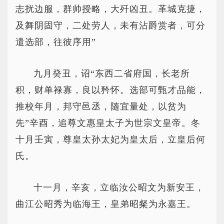
志扰边服，群帅授略，大歼凶丑。革城克捷，
及舞阴固守，二处劳人，未有沾爵赏者，可分
遣选部，往彼序用”
九月癸丑，诏“东西二省府国，长老所
积，财单禄寡，良以矜怀。选部可甄才品能，
推校年月，邦守邑丞，随宜量处，以贫为
先”辛酉，追尊文惠皇太子为世宗文皇帝。冬
十月壬寅，尊皇太孙太妃为皇太后，立皇后何
氏。
十一月，辛亥，立临汝公昭文为新安王，
曲江公昭秀为临海王，皇弟昭粲为永嘉王。