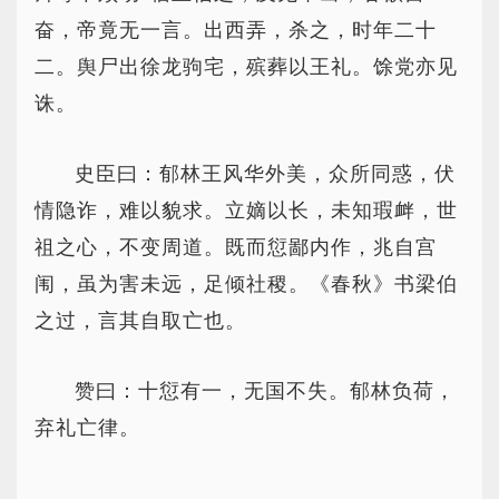
奋，帝竟无一言。出西弄，杀之，时年二十
二。舆尸出徐龙驹宅，殡葬以王礼。馀党亦见
诛。
史臣曰：郁林王风华外美，众所同惑，伏
情隐诈，难以貌求。立嫡以长，未知瑕衅，世
祖之心，不变周道。既而愆鄙内作，兆自宫
闱，虽为害未远，足倾社稷。《春秋》书梁伯
之过，言其自取亡也。
赞曰：十愆有一，无国不失。郁林负荷，
弃礼亡律。