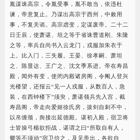
胤谋诛高宗，令胤受事，胤不敢当，依违杜
谏，帝意复止。乃谋出高宗于西州，中敕用
事，不复关谘。高宗虑变，定谋废帝。二十二
日壬辰，使萧谌、坦之等于省诛曹道刚、朱隆
之等，率兵自尚书入云龙门，戎服加朱衣于
上。比入门，三失履。王晏、徐孝嗣、萧坦
之、陈显达、王广之、沈文季系进。帝在寿昌
殿，闻外有变，使闭内殿诸房阁，令阉人登兴
光楼望，还报云“见一人戎服，从数百人，急
装，在西钟楼下”须臾，萧谌领兵先入宫，截
寿昌阁，帝走向爱姬徐氏房，拔剑自刺不中，
以帛缠颈，舆接出延德殿。谌初入殿，宿卫将
士皆操弓楯欲拒战，谌谓之曰“所取自有人，
卿等不须动”宿卫信之，及见帝出，各欲自