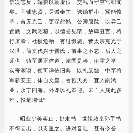
信次忘反，端委以朝虚位，交戟而守空宫积旬
矣。宰辅忠贤，尽诚奉主，诛锄群小，冀能悛
革，曾无克己，更深怨憾。公卿股肱，以异己
置戮，文武昭穆，以德誉见猜，放肆丑言，将
行屠脍，社稷危殆，有过缀旒。昔太宗克光于
汉世，简文代兴于晋氏，前事之不忘，后人之
师也。镇军居正体道，家国是赖，伊霍之举，
实寄渊谟，便可详依旧典，以礼废黜。中军将
军新安王，体自文皇，睿哲天秀，宜入嗣鸿
业，永宁四海。外即以礼奉迎。未亡人属此多
难，投笔增慨”
昭业少美容止，好隶书，世祖敕皇孙手书
不得妄出，以贵重之。进对音吐，甚有令誉。