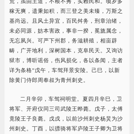
荒，虽由王道，不稂不莠，实赖民和。顷岁多
稼无爽，遗秉如积，而三登之美未臻，万斯之
基尚远。且风土异宜，百民舛务，刑章治绪，
未必同源，妨本害政，事非一揆，冕旒属念，
无忘夙兴。可严下州郡，务滋耕殖，相亩辟
畴，广开地利，深树国本，克阜民天。又询访
狱市，博听谣俗，伤风损化，各以条闻，主者
详为条格”戊午，车驾拜景安陵。己巳，以新
除黄门侍郎周奉叔为青州刺史。
二月辛卯，车驾祠明堂。夏四月辛巳，卫
将军、开府仪同三司武陵王晔薨。戊子，太傅
竟陵王子良薨。戊戌，以前沙州刺史杨炅为沙
州刺史。丁酉，以骠骑将军庐陵王子卿为卫将