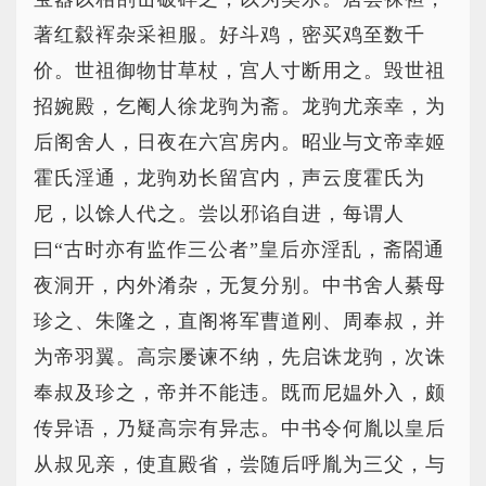
著红縠裈杂采袒服。好斗鸡，密买鸡至数千
价。世祖御物甘草杖，宫人寸断用之。毁世祖
招婉殿，乞阉人徐龙驹为斋。龙驹尤亲幸，为
后阁舍人，日夜在六宫房内。昭业与文帝幸姬
霍氏淫通，龙驹劝长留宫内，声云度霍氏为
尼，以馀人代之。尝以邪谄自进，每谓人
曰“古时亦有监作三公者”皇后亦淫乱，斋閤通
夜洞开，内外淆杂，无复分别。中书舍人綦母
珍之、朱隆之，直阁将军曹道刚、周奉叔，并
为帝羽翼。高宗屡谏不纳，先启诛龙驹，次诛
奉叔及珍之，帝并不能违。既而尼媪外入，颇
传异语，乃疑高宗有异志。中书令何胤以皇后
从叔见亲，使直殿省，尝随后呼胤为三父，与