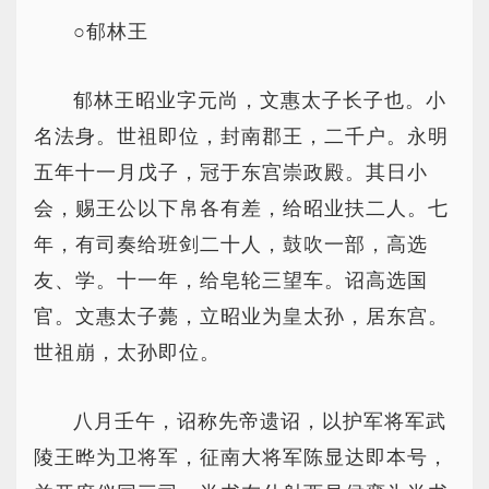
○郁林王
郁林王昭业字元尚，文惠太子长子也。小
名法身。世祖即位，封南郡王，二千户。永明
五年十一月戊子，冠于东宫崇政殿。其日小
会，赐王公以下帛各有差，给昭业扶二人。七
年，有司奏给班剑二十人，鼓吹一部，高选
友、学。十一年，给皂轮三望车。诏高选国
官。文惠太子薨，立昭业为皇太孙，居东宫。
世祖崩，太孙即位。
八月壬午，诏称先帝遗诏，以护军将军武
陵王晔为卫将军，征南大将军陈显达即本号，