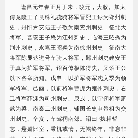
隆昌元年春正月丁未，改元，大赦。加太
傅竟陵王子良殊礼骁骑将军晋熙王銶为郢州刺
史，丹阳尹安陆王子敬为南兖州刺史，征北大
将军、晋安王子懋为江州刺史，临海王昭秀为
荆州刺史，永嘉王昭粲为南徐州刺史，征南大
将军陈显达进号车骑大将军，郢州刺史建安王
子真为护军将军。诏百僚极陈得失。又诏王公
以下各举所知。戊申，以护军将军沈文季为领
军将军。己酉，以前将军曹虎为雍州刺史，右
卫将军薛渊为司州刺史。庚戌，以宁朔将军萧
懿为梁、南秦二州刺史，辅国长史申希祖为交
州刺史。辛亥，车驾祠南郊。诏曰“执耜暂
忘，悬磬比室，秉机或惰，无褐终年。非怠非