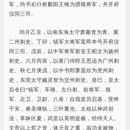
军，尚书右仆射鄱阳王锵为骠骑将军，并开府
仪同三司。
闰月乙丑，以南东海太守萧颖胄为青、冀
二州刺史。丁卯，镇军大将军鸾即本号开府仪
同三司。戊辰，以中军将军新安王昭文为扬州
刺史。六月丙寅，以黄门侍郎王思远为广州刺
史。秋七月庚戌，以中书郎萧遥欣为兖州刺
史，东莞太守臧灵智为交州刺史。癸巳，皇太
后令曰“镇军、车骑、左仆射、前将军、领
军、左卫、卫尉、八座：自我皇历启基，受终
于宋，睿圣继轨，三叶重光。太祖以神武创
业，草昧区夏，武皇以英明提极，经纬天人。
文帝以上哲之资，体元良之重，虽功未被物，