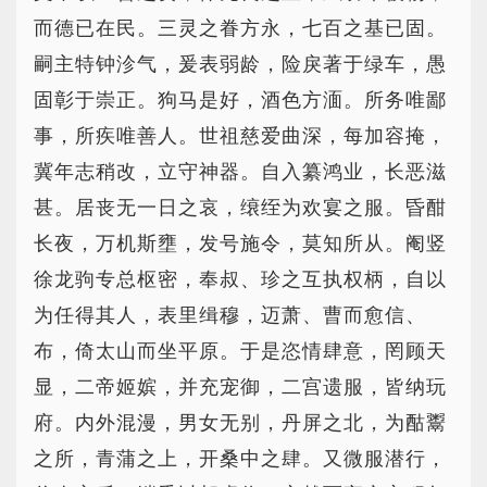
而德已在民。三灵之眷方永，七百之基已固。
嗣主特钟沴气，爰表弱龄，险戾著于绿车，愚
固彰于崇正。狗马是好，酒色方湎。所务唯鄙
事，所疾唯善人。世祖慈爱曲深，每加容掩，
冀年志稍改，立守神器。自入纂鸿业，长恶滋
甚。居丧无一日之哀，缞绖为欢宴之服。昏酣
长夜，万机斯壅，发号施令，莫知所从。阉竖
徐龙驹专总枢密，奉叔、珍之互执权柄，自以
为任得其人，表里缉穆，迈萧、曹而愈信、
布，倚太山而坐平原。于是恣情肆意，罔顾天
显，二帝姬嫔，并充宠御，二宫遗服，皆纳玩
府。内外混漫，男女无别，丹屏之北，为酤鬻
之所，青蒲之上，开桑中之肆。又微服潜行，