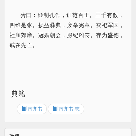
赞曰：姬制孔作，训范百王。三千有数，
四维是张。损益彝典，废举宪章。戎祀军国，
社庙郊庠。冠婚朝会，服纪凶丧。存为盛德，
戒在先亡。
典籍
南齐书
南齐书·志