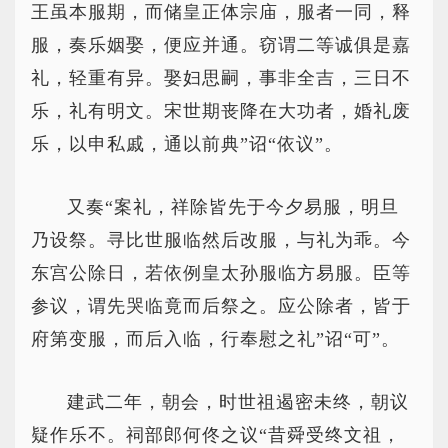
王虽本服期，而储皇正体宗庙，服者一同，释
服，奏乐姻娶，便应并通。窃谓二等诚俱是嘉
礼，轻重有异。娶妇思嗣，事非全吉，三日不
乐，礼有明文。宋世期丧降在大功者，婚礼废
乐，以申私戚，通以前典”诏“依议”。
又奏“案礼，祥除皆先于今夕易服，明旦
乃设祭。寻比世服临然后改服，与礼为乖。今
东宫公除日，若依例皇太孙服临方易服。臣等
参议，谓先哭临竟而后祭之。应公除者，皆于
府第变服，而后入临，行奉慰之礼”诏“可”。
建武二年，朝会，时世祖遏密未终，朝议
疑作乐不。祠部郎何佟之议“昔舜受终文祖，