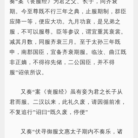
奏“案《丧服经》为君之父、长子，同齐衰
期。今至尊既不行三年之典，止服期制，群臣
应降一等，便应大功。九月功衰，是兄弟之
服，不可以服尊。臣等参议，谓宜重其衰裳。
减其月数，同服齐衰三月。至于太孙三年既
申，南郡国臣，宜备齐衰期服。临汝、曲江既
非正嫡，不得祢先储，二公国臣，并不得
服”诏依所议。
又奏“案《丧服经》虽有妾为君之长子从
君而服。二汉以来，此礼久废，请因循前准，
不复追行”诏曰“既久废，停便”
又奏“伏寻御服文惠太子期内不奏乐，诸