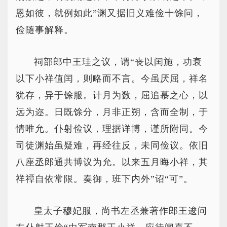
恩如彼，就例如此”渊又据旧义难俭十馀问，
俭随事解释。
祠部郎中王珪之议，谓“丧以闰施，功衰
以下小祥值闰，则略而不言。今虽厌屈，祥名
犹存，异于馀服。计月为数，屈追慕之心，以
远为迩。日既馀分，月非正朔，含而全制，于
情唯允。仆射俭议，理据详博，谨所附同。今
司徒渊始虽疑难，再经往反，未同俭议。依旧
八座丞郎通共博议为允。以来五月晦小祥，其
祥禫自依常限。奏御，班下内外”诏“可”。
皇太子穆妃服，尚书左丞兼著作郎王逡问