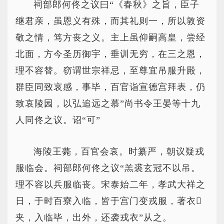
祠部郎何佟之议曰“《春秋》之旨，臣子
继君亲，虽恩义有殊，而其礼则一，所以敦资
敬之情，笃方丧之义。主上虽仰嗣高皇，尝经
北面，方今圣历御宇，垂训无穷，在三之恩，
理不容替。窃谓世宗祥忌，至尊宜吊服升殿，
群臣同致哀感，事毕，百官诣宣德宫拜表，仍
致哀陵园，以弘追远之慕”尚书令王晏等十九
人同佟之议。诏“可”
海陵王薨，百官会哀。时纂严，朝议疑戎
服临会。祠部郎何佟之议“羔裘玄冠不以吊。
理不容以兵服临丧。宋泰始二年，孝武大祥之
日，于时百寮入临，皆于宫门变戎服，著衣
夹，入临毕，出外，还袭戎衣”从之。