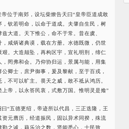
皇帝位于南郊，设坛柴燎告天曰“皇帝臣道成敢
序，钦若明命，以命于道成。夫肇自生民，树
肆兹大道。天下惟公，命不于常。昔在虞、
叶，咸炳诸典谟，载在方册。水德既微，仍世
厥艰。大造颠坠，再构区宇，宣礼明刑，缔仁
人，罔弗和会。乃仰协归运，景属与能，用集
群公卿士，庶尹御事，爰及黎献，至于百戎，
托，不可以旷主。畏天之威，敢不祗从鸿历。
类上帝，以永答民衷，式敷万国。惟明灵是飨”
诏曰“五德更绍，帝迹所以代昌，三正迭隆，王
其资元膺历，经道振民，固以异术同揆，殊流
肆勤之诚，藉乐治之数，贤能悉心，士民致