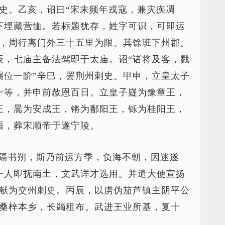
史。乙亥，诏曰“宋末频年戎寇，兼灾疾凋
下埋藏营恤。若标题犹存，姓字可识，可即运
人，周行离门外三十五里为限。其馀班下州郡。
辰，七庙主备法驾即于太庙。诏“诸将及客，戮
赐位一阶”辛巳，罢荆州刺史。甲申，立皇太子
一等，并申前赦恩百日。立皇子嶷为豫章王，
王，暠为安成王，锵为鄱阳王，铄为桂阳王，
酉，葬宋顺帝于遂宁陵。
独隔书朔，斯乃前运方季，负海不朝，因迷遂
一人即抚南土，文武详才选用。并遣大使宣扬
叔献为交州刺史。丙辰，以虏伪茄芦镇主阴平公
陵桑梓本乡，长蠲租布。武进王业所基，复十