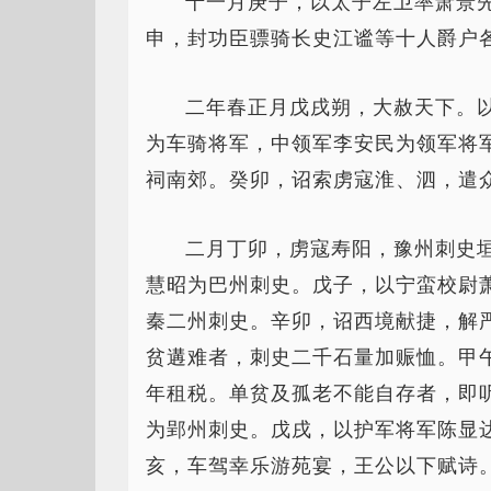
十一月庚子，以太子左卫率萧景
申，封功臣骠骑长史江谧等十人爵户
二年春正月戊戌朔，大赦天下。
为车骑将军，中领军李安民为领军将
祠南郊。癸卯，诏索虏寇淮、泗，遣
二月丁卯，虏寇寿阳，豫州刺史
慧昭为巴州刺史。戊子，以宁蛮校尉
秦二州刺史。辛卯，诏西境献捷，解
贫遘难者，刺史二千石量加赈恤。甲
年租税。单贫及孤老不能自存者，即
为郢州刺史。戊戌，以护军将军陈显
亥，车驾幸乐游苑宴，王公以下赋诗