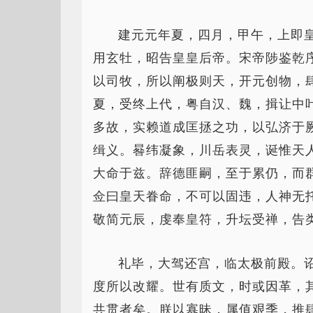
建元元年夏，四月，甲午，上即
用玄牡，昭告皇皇后帝。宋帝陟鉴乾
以司牧，所以阐极则天，开元创物，
夏，受终上代，粤自汉、魏，揖让中
多故，实赖道成匡拯之功，以弘济于
缉义。晷纬凝象，川岳表灵，诞惟天
大命于兹。辞德匪嗣，至于累仍，而
佥曰皇天眷命，不可以固违，人神无
敬简元辰，虔奉皇符，升坛受禅，告
礼毕，大驾还宫，临太极前殿。
度所以改耀。世有质文，时或因革，
共贯者矣。朕以寡昧，属值艰季，推