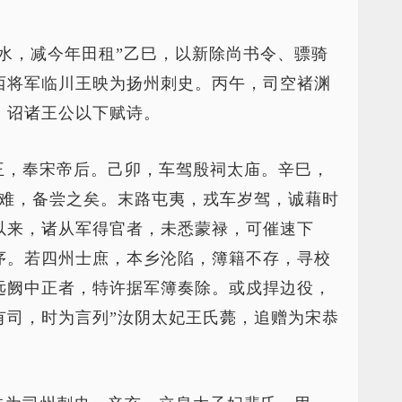
水，减今年田租”乙巳，以新除尚书令、骠骑
西将军临川王映为扬州刺史。丙午，司空褚渊
，诏诸王公以下赋诗。
王，奉宋帝后。己卯，车驾殷祠太庙。辛巳，
艰难，备尝之矣。末路屯夷，戎车岁驾，诚藉时
以来，诸从军得官者，未悉蒙禄，可催速下
序。若四州士庶，本乡沦陷，簿籍不存，寻校
远阙中正者，特许据军簿奏除。或戍捍边役，
有司，时为言列”汝阴太妃王氏薨，追赠为宋恭