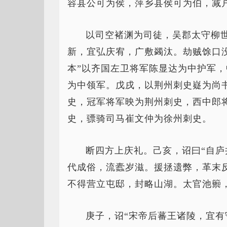
容县公可为侯，萍乡县侯可为伯，减
以司空褚渊为司徒，吴郡太守柳
新，宜弘庆宥，广敷蠲汰。劫贼馀口
本”以齐国左卫将军陈显达为中护军
为中领军。戊戌，以荆州刺史嶷为尚
史，冠军将军映为荆州刺史，西中郎
史，骠骑司马崔文仲为徐州刺史。
断四方上庆礼。己亥，诏曰“自
代成俗，流蠹岁滋。援拯遗弊，革末
不得营立屯邸，封略山湖。太官池籞
庚子，诏“宋帝后蕃王诸陵，宜有