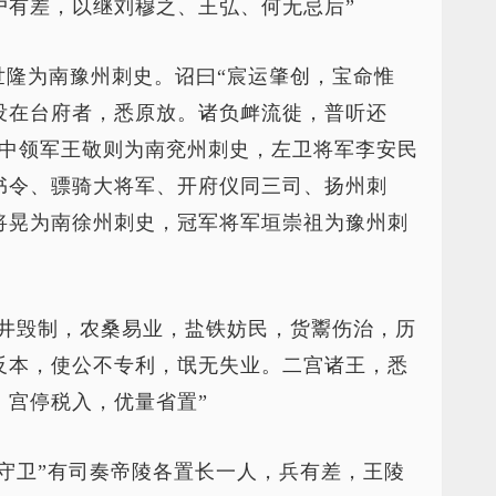
户有差，以继刘穆之、王弘、何无忌后”
世隆为南豫州刺史。诏曰“宸运肇创，宝命惟
没在台府者，悉原放。诸负衅流徙，普听还
，中领军王敬则为南兖州刺史，左卫将军李安民
书令、骠骑大将军、开府仪同三司、扬州刺
将晃为南徐州刺史，冠军将军垣崇祖为豫州刺
庐井毁制，农桑易业，盐铁妨民，货鬻伤治，历
反本，使公不专利，氓无失业。二宫诸王，悉
，宫停税入，优量省置”
守卫”有司奏帝陵各置长一人，兵有差，王陵