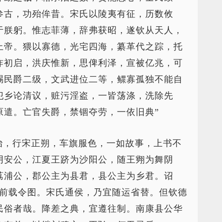
参古，功殆侔昔。宋氏以陵夷有征，历数攸
于朕躬。惟志菲薄，辞弗获昭，遂钦从天人，
上帝。猥以寡德，光宅四海，纂革代之踪，托
祚初启，洪庆惟新，思俾利泽，宣被亿兆，可
赐民爵二级，文武进位二等，鳏寡孤独不能自
犯乡论清议，赃污淫盗，一皆荡涤，洗除先
原遣。亡官失爵，禁锢夺劳，一依旧典”
治，行宋正朔，车旗服色，一如故事，上书不
阴安公，江夏王跻为沙阳公，随王翙为舞阴
荔浦公，郡公主为县君，县公主为乡君。诏
，前载令图。宋氏通侯，乃宜随运省替。但钦德
民俗者哉。降差之典，宜遵往制。南康县公华