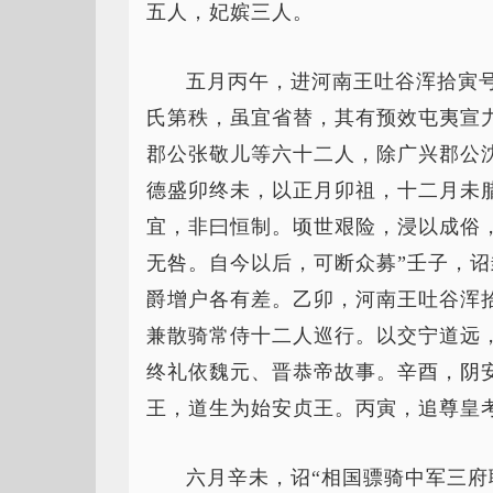
五人，妃嫔三人。
五月丙午，进河南王吐谷浑拾寅
氏第秩，虽宜省替，其有预效屯夷宣
郡公张敬儿等六十二人，除广兴郡公
德盛卯终未，以正月卯祖，十二月未
宜，非曰恒制。顷世艰险，浸以成俗
无咎。自今以后，可断众募”壬子，
爵增户各有差。乙卯，河南王吐谷浑
兼散骑常侍十二人巡行。以交宁道远
终礼依魏元、晋恭帝故事。辛酉，阴
王，道生为始安贞王。丙寅，追尊皇
六月辛未，诏“相国骠骑中军三