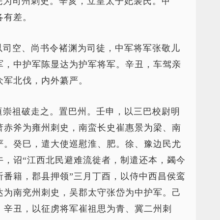
先为司州刺史。辛亥，立皇太子妃裴氏。甲
各有差。
以司空、尚书令褚渊为司徒，中军将军张敬儿
军，中护军陈显达为护军将军。辛丑，车驾亲
众军北伐，内外纂严。
垣崇祖破走之。置巴州。壬申，以三巴校尉明
萧赤斧为雍州刺史，南蛮长史崔惠景为梁、南
严。癸巳，遣大使巡慰淮、肥。徐、豫边民尤
午，诏“江西北民避难流徙者，制遣还本，蠲今
听番籍，郡县押领”三月丁酉，以侍中西昌侯鸾
达为南兖州刺史，吴郡太守张岱为中护军。己
。辛丑，以征虏将军崔祖思为青、冀二州刺