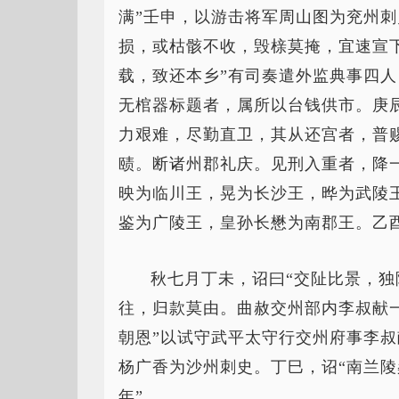
满”壬申，以游击将军周山图为兖州刺
损，或枯骸不收，毁榇莫掩，宜速宣
载，致还本乡”有司奏遣外监典事四
无棺器标题者，属所以台钱供市。庚
力艰难，尽勤直卫，其从还宫者，普
赜。断诸州郡礼庆。见刑入重者，降
映为临川王，晃为长沙王，晔为武陵
鉴为广陵王，皇孙长懋为南郡王。乙
秋七月丁未，诏曰“交阯比景，
往，归款莫由。曲赦交州部内李叔献
朝恩”以试守武平太守行交州府事李
杨广香为沙州刺史。丁巳，诏“南兰
年”