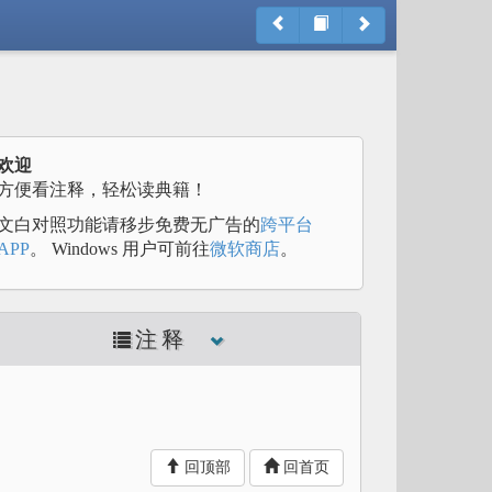
欢迎
方便看注释，轻松读典籍！
文白对照功能请移步免费无广告的
跨平台
APP
。 Windows 用户可前往
微软商店
。
注释
回顶部
回首页