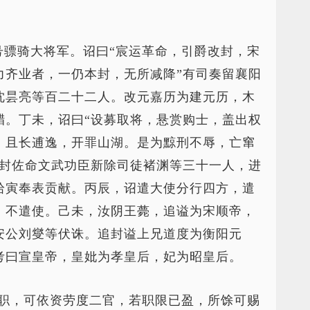
号骠骑大将军。诏曰“宸运革命，引爵改封，宋
力齐业者，一仍本封，无所减降”有司奏留襄阳
沈昙亮等百二十二人。改元嘉历为建元历，木
腊。丁未，诏曰“设募取将，悬赏购士，盖出权
，且长逋逸，开罪山湖。是为黥刑不辱，亡窜
诏封佐命文武功臣新除司徒褚渊等三十一人，进
拾寅奉表贡献。丙辰，诏遣大使分行四方，遣
，不遣使。己未，汝阴王薨，追谥为宋顺帝，
安公刘燮等伏诛。追封谥上兄道度为衡阳元
考曰宣皇帝，皇妣为孝皇后，妃为昭皇后。
府职，可依资劳度二官，若职限已盈，所馀可赐