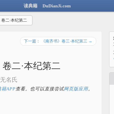
读典籍 DuDianJi.com
》卷二·本纪第二
下一篇： 《南齐书》卷三·本纪第三 →
卷二·本纪第二
无名氏
籍APP
查看。也可以直接尝试
网页版应用
。