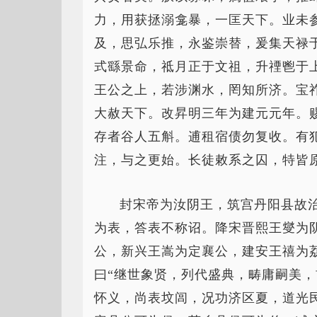
力，用获拯溺龛暴，一匡天下。业未
及，思弘乐推，永鉴崇替，爰集天禄
式繇景命，祗月正于文祖，升禋鬯于
王公之上，若涉渊水，罔知所济。宝
大赦天下。改昇明三年为建元元年。
存者谷人五斛。逋租宿债勿复收。有
注，与之更始。长徒敕系之囚，特皆
封宋帝为汝阴王，筑宫丹阳县故
为表，答表不称诏。降宋晋熙王燮为
公，新兴王嵩为定襄公，建安王禧为
曰“继世象贤，列代盛典，畴庸嗣美
怀义，尚表坟闾，况功济区夏，道光