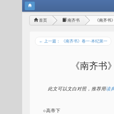
首页
南齐书
《南齐书
← 上一篇： 《南齐书》卷一·本纪第一
《南齐书》
此文可以文白对照，推荐用
读典
○高帝下