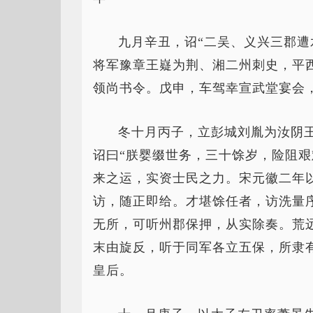
九月辛丑，诏“二吴、义兴三郡遭
将军豫章王嶷为荆、湘二州刺史，平
领尚书令。戊申，车驾幸宣武堂宴会
冬十月丙子，立彭城刘胤为汝阴
诏曰“朕婴缀世务，三十馀岁，险阻
来之运，实资士民之力。宋元徽二年
访，随正即给。才堪馀任者，访洗量
无所，可听州郡保押，从实除奏。荒
末由旋反，听于同军各立五保，所隶
皇后。