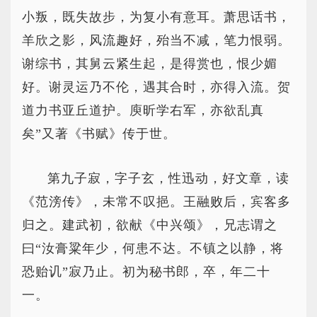
小叛，既失故步，为复小有意耳。萧思话书，
羊欣之影，风流趣好，殆当不减，笔力恨弱。
谢综书，其舅云紧生起，是得赏也，恨少媚
好。谢灵运乃不伦，遇其合时，亦得入流。贺
道力书亚丘道护。庾昕学右军，亦欲乱真
矣”又著《书赋》传于世。
第九子寂，字子玄，性迅动，好文章，读
《范滂传》，未常不叹挹。王融败后，宾客多
归之。建武初，欲献《中兴颂》，兄志谓之
曰“汝膏粱年少，何患不达。不镇之以静，将
恐贻讥”寂乃止。初为秘书郎，卒，年二十
一。