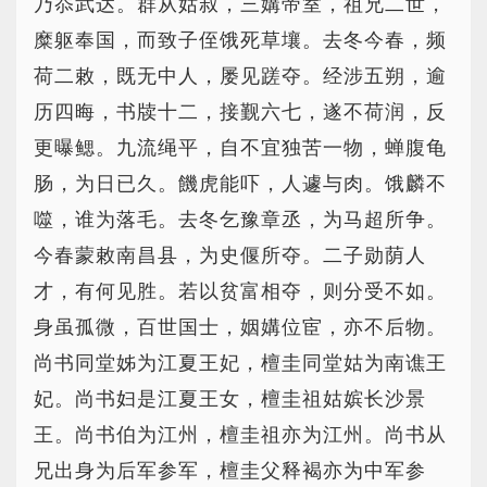
乃忝武达。群从姑叔，三媾帝室，祖兄二世，
糜躯奉国，而致子侄饿死草壤。去冬今春，频
荷二敕，既无中人，屡见蹉夺。经涉五朔，逾
历四晦，书牍十二，接觐六七，遂不荷润，反
更曝鳃。九流绳平，自不宜独苦一物，蝉腹龟
肠，为日已久。饑虎能吓，人遽与肉。饿麟不
噬，谁为落毛。去冬乞豫章丞，为马超所争。
今春蒙敕南昌县，为史偃所夺。二子勋荫人
才，有何见胜。若以贫富相夺，则分受不如。
身虽孤微，百世国士，姻媾位宦，亦不后物。
尚书同堂姊为江夏王妃，檀圭同堂姑为南谯王
妃。尚书妇是江夏王女，檀圭祖姑嫔长沙景
王。尚书伯为江州，檀圭祖亦为江州。尚书从
兄出身为后军参军，檀圭父释褐亦为中军参