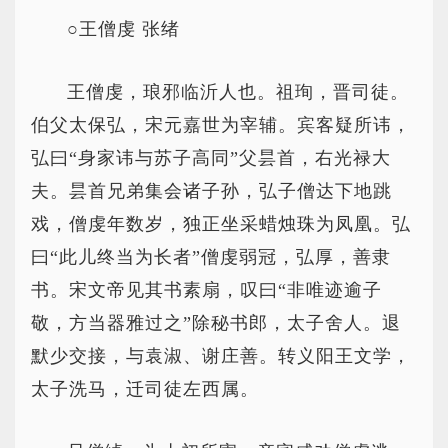
○王僧虔 张绪
王僧虔，琅邪临沂人也。祖珣，晋司徒。
伯父太保弘，宋元嘉世为宰辅。宾客疑所讳，
弘曰“身家讳与苏子高同”父昙首，右光禄大
夫。昙首兄弟集会诸子孙，弘子僧达下地跳
戏，僧虔年数岁，独正坐采蜡烛珠为凤凰。弘
曰“此儿终当为长者”僧虔弱冠，弘厚，善隶
书。宋文帝见其书素扇，叹曰“非唯迹逾子
敬，方当器雅过之”除秘书郎，太子舍人。退
默少交接，与袁淑、谢庄善。转义阳王文学，
太子洗马，迁司徒左西属。