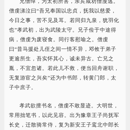
兄僧绰，为太初所害，亲宾咸劝僧虔逃。
僧虔涕泣曰“吾兄奉国以忠贞，抚我以慈爱，
今日之事，苦不见及耳。若同归九泉，犹羽化
也”孝武初，出为武陵太守。兄子俭于中途得
病，僧虔为废寝食。同行客慰喻之。僧虔
曰“昔马援处儿侄之间一情不异，邓攸于弟子
更逾所生，吾实怀其心，诚未异古。亡兄之
胤，不宜忽诸。若此儿不救，便当回舟谢职，
无复游宦之兴矣”还为中书郎，转黄门郎，太
子中庶子。
孝武欲擅书名，僧虔不敢显迹。大明世，
常用拙笔书，以此见容。出为豫章王子尚抚军
长史，迁散骑常侍，复为新安王子鸾北中郎长