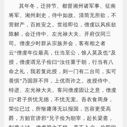
其年冬，迁持节、都督湘州诸军事、征南
将军、湘州刺史，侍中如故。清简无所欲，不
营财产，百姓安之。世祖即位，僧虔以风疾欲
陈解，会迁侍中、左光禄大夫、开府仪同三
司。僧虔少时群从宗族并会，客有相之者
云“僧虔年位最高，仕当至公，馀人莫及也”及
授，僧虔谓兄子俭曰“汝任重于朝，行当有八
命之礼，我若复此授，则一门有二台司，实可
畏惧”乃固辞不拜，上优而许之。改授侍中、
特进、左光禄大夫。客问僧虔固让之意，僧虔
曰“君子所忧无德，不忧无宠。吾衣食周身，
荣位已过，所惭庸薄无以报国，岂容更受高
爵，方贻官谤邪”兄子俭为朝宰，起长梁斋，