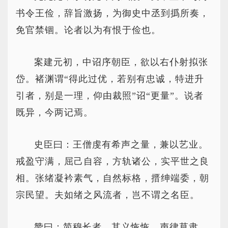
书令王俭，辞旨激扬，为御史中丞到撝所奏，
免官禁锢。论者以为有恨于俭也。
案建元初，中诏序朝臣，欲以右仆射拟张
岱。褚渊谓“得此过优，若别有忠诚，特进升
引者，别是一理，仰由裁照”诏“更量”。说者
既异，今两记焉。
史臣曰：王僧虔有希声之量，兼以艺业。
戒盈守满，屈己自容，方轨诸公，实平世之良
相。张绪凝衿素气，自然标格，搢绅端委，朝
宗民望。夫如绪之风流者，岂不谓之名臣。
赞曰：简穆长者，其义恢恢。声律草隶，