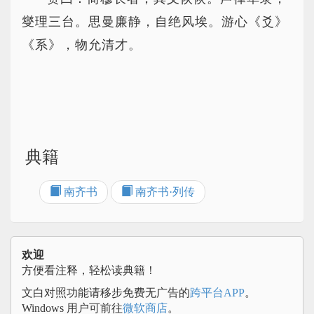
燮理三台。思曼廉静，自绝风埃。游心《爻》
《系》，物允清才。
典籍
南齐书
南齐书·列传
欢迎
方便看注释，轻松读典籍！
文白对照功能请移步免费无广告的
跨平台APP
。
Windows 用户可前往
微软商店
。