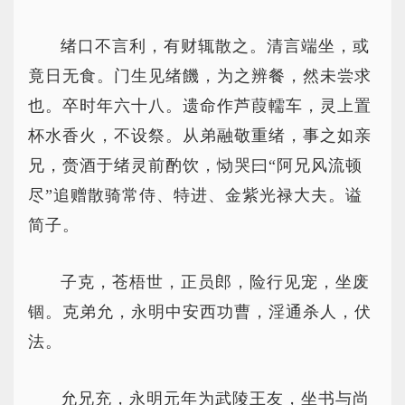
绪口不言利，有财辄散之。清言端坐，或
竟日无食。门生见绪饑，为之辨餐，然未尝求
也。卒时年六十八。遗命作芦葭轜车，灵上置
杯水香火，不设祭。从弟融敬重绪，事之如亲
兄，赍酒于绪灵前酌饮，恸哭曰“阿兄风流顿
尽”追赠散骑常侍、特进、金紫光禄大夫。谥
简子。
子克，苍梧世，正员郎，险行见宠，坐废
锢。克弟允，永明中安西功曹，淫通杀人，伏
法。
允兄充，永明元年为武陵王友，坐书与尚