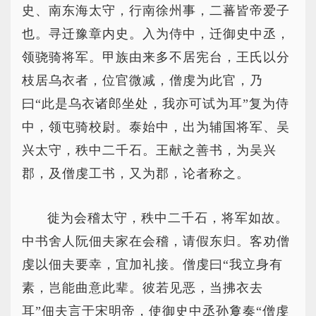
史、南东海太守，行南徐州事，二蕃皆帝爱子
也。寻迁豫章内史。入为侍中，迁御史中丞，
领骁骑将军。甲族由来多不居宪台，王氏以分
枝居乌衣者，位官微减，僧虔为此官，乃
曰“此是乌衣诸郎坐处，我亦可试为耳”复为侍
中，领屯骑校尉。泰始中，出为辅国将军、吴
兴太守，秩中二千石。王献之善书，为吴兴
郡，及僧虔工书，又为郡，论者称之。
徙为会稽太守，秩中二千石，将军如故。
中书舍人阮佃夫家在会稽，请假东归。客劝僧
虔以佃夫要幸，宜加礼接。僧虔曰“我立身有
素，岂能曲意此辈。彼若见恶，当拂衣去
耳”佃夫言于宋明帝，使御史中丞孙敻奏“僧虔