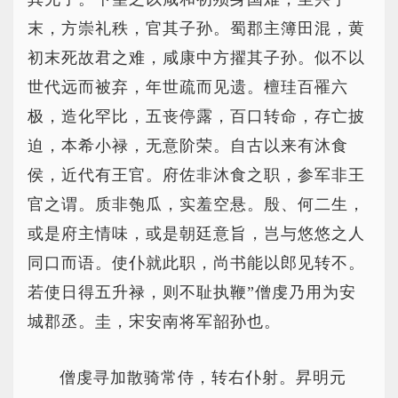
末，方崇礼秩，官其子孙。蜀郡主簿田混，黄
初末死故君之难，咸康中方擢其子孙。似不以
世代远而被弃，年世疏而见遗。檀珪百罹六
极，造化罕比，五丧停露，百口转命，存亡披
迫，本希小禄，无意阶荣。自古以来有沐食
侯，近代有王官。府佐非沐食之职，参军非王
官之谓。质非匏瓜，实羞空悬。殷、何二生，
或是府主情味，或是朝廷意旨，岂与悠悠之人
同口而语。使仆就此职，尚书能以郎见转不。
若使日得五升禄，则不耻执鞭”僧虔乃用为安
城郡丞。圭，宋安南将军韶孙也。
僧虔寻加散骑常侍，转右仆射。昇明元