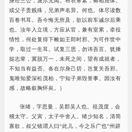
身经三公，蔑尔无闻。布衣寒素，卿相屈体。
或父子贵贱殊，兄弟声名异。何也。体尽读数
百卷书耳。吾今悔无所及，欲以前车诫尔后乘
也。汝年入立境，方应从官，兼有室累，牵役
情性，何处复得下帷如王郎时邪。为可作世中
学，取过一生耳。试复三思，勿讳吾言。犹捶
挞志辈，冀脱万一，未死之间，望有成就者，
不知当有益否。各在尔身己切，岂复关吾邪。
鬼唯知爱深松茂柏，宁知子弟毁誉事。因汝有
感，故略叙胸怀矣。｝
张绪，字思曼，吴郡吴人也。祖茂度，会
稽太守。父寅，太子中舍人。绪少知名，清简
寡欲，叔父镜谓人曰“此儿，今之乐广也”州辟