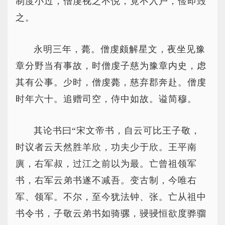
制度小过，僧虔视之不悦，竟不入户，俭即毁
之。
永明三年，薨。僧虔颇解星文，夜坐见豫
章分野当有事故，时僧虔子慈为豫章内史，虑
其有公事。少时，僧虔薨，慈弃郡奔赴。僧虔
时年六十。追赠司空，侍中如故。谥简穆。
其论书曰“宋文帝书，自云可比王子敬，
时议者云天然胜羊欣，功夫少于欣。王平南
廙，右军叔，过江之前以为最。亡曾祖领军
书，右军云弟书遂不减吾。变古制，今唯右
军、领军。不尔，至今犹法钟、张。亡从祖中
书令书，子敬云弟书如骑骡，骎骎恒欲度骅骝