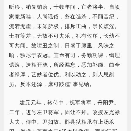
听移，稍复销落，十数年间，亡者将半。自顷
家竞新哇，人尚谣俗，务在噍杀，不顾音纪，
流宕无崖，未知所极，排斥正曲，崇长烦淫。
士有等差，无故不可去乐，礼有攸序，长幼不
可共闻。故喧丑之制，日盛于廛里。风味之
响，独尽于衣冠。宜命有司，务勤功课，缉理
遗逸，迭相开晓，所经漏忘，悉加补缀。曲全
者禄厚，艺妙者位优。利以动之，则人思刻
厉。反本还源，庶可跂踵”事见纳。
建元元年，转侍中，抚军将军，丹阳尹。
二年，进号左卫将军，固让不拜。改授左光禄
大夫，侍中、尹如故。郡县狱相承有上汤杀