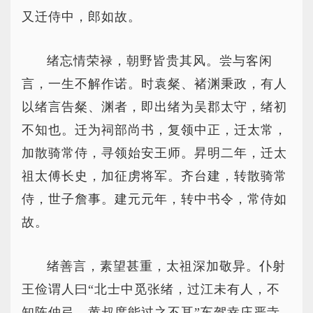
又迁侍中，郎如故。
绪忘情荣禄，朝野皆贵其风。尝与客闲
言，一生不解作诺。时袁粲、褚渊秉政，有人
以绪言告粲、渊者，即出绪为吴郡太守，绪初
不知也。迁为祠部尚书，复领中正，迁太常，
加散骑常侍，寻领始安王师。昇明二年，迁太
祖太傅长史，加征虏将军。齐台建，转散骑常
侍，世子詹事。建元元年，转中书令，常侍如
故。
绪善言，素望甚重，太祖深加敬异。仆射
王俭谓人曰“北士中觅张绪，过江未有人，不
知陈仲弓、黄叔度能过之不耳”车驾幸庄严寺