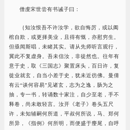
僧虔宋世尝有书诫子曰：
｛知汝恨吾不许汝学，欲自悔厉，或以阖
棺自欺，或更择美业，且得有慨，亦慰穷生。
但亟闻斯唱，未睹其实。请从先师听言观行，
冀此不复虚身。吾未信汝，非徒然也。往年有
意于史，取《三国志》聚置床头，百日许，复
徙业就玄，自当小差于史，犹未近彷佛。曼倩
有云“谈何容易”见诸玄，志为之逸，肠为之
抽，专一书，转诵数十家注，自少至老，手不
释卷，尚未敢轻言。汝开《老子》卷头五尺
许，未知辅嗣何所道，平叔何所说，马、郑何
所异，《指例》何所明，而便盛于麈尾，自呼