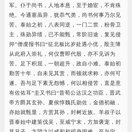
军。仆于尚书，人地本悬，至于婚宦，不肯殊
绝。今通塞虽异，犹忝气类，尚书何事乃尔见
苦。泰始之初，八表同逆，一门二世，粉骨卫
主，殊勋异绩，已不能甄，常阶旧途，复见侵
抑”僧虔报书曰“征北板比岁处遇小优，殷主簿
从此府入崇礼，何仪曹即代殷，亦不见诉为
苦。足下积屈，一朝超升，政自小难。泰始初
勤苦十年，自未见其赏，而顿就求称，亦何可
遂。吾与足下素无怨憾，何以相侵苦，直是意
有佐佑耳”圭又书曰“昔荀公达汉之功臣，晋武
帝方爵其玄孙。夏侯惇魏氏勋佐，金德初融，
亦始就甄显，方赏其孙，封树近族。羊叔子以
晋泰始中建策伐吴，至咸宁末，方加褒宠，封
其兄子。卞望之以咸和初殒身国难，至兴宁