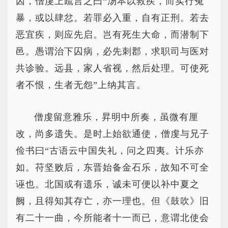
囚，僧虔上疏言之曰“汤本以救疾，而实行冤
暴，或以肆忿。若罪必入重，自有正刑。若去
恶宜疾，则应先启。岂有死生大命，而潜制下
邑。愚谓治下囚病，必先刺郡，求职司与医对
共诊验。远县，家人省视，然后处理。可使死
者不恨，生者无怨”上纳其言。
僧虔留意雅乐，昇明中所奏，虽微有厘
改，尚多遗失。是时上始欲通使，僧虔与兄子
俭书曰“古语云中国失礼，问之四夷。计乐亦
如。苻坚败后，东晋始备金石乐，故知不可全
诬也。北国或有遗乐，诚未可便以补中夏之
阙，且得知其存亡，亦一理也。但《鼓吹》旧
有二十一曲，今所能者十一而已，意谓北使会