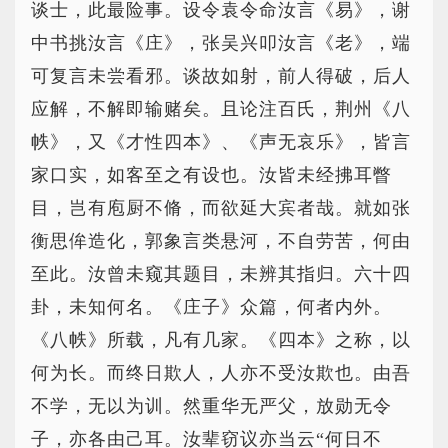
谈士，此最险事。设令袁令命汝言《易》，谢
中书挑汝言《庄》，张吴兴叩汝言《老》，端
可复言未尝看邪。谈故如射，前人得破，后人
应解，不解即输赌矣。且论注百氏，荆州《八
帙》，又《才性四本》、《声无哀乐》，皆言
家口实，如客至之有设也。汝皆未经拂耳瞥
目，岂有庖厨不脩，而欲延大宾者哉。就如张
衡思侔造化，郭象言类悬河，不自劳苦，何由
至此。汝曾未窥其题目，未辨其指归。六十四
卦，未知何名。《庄子》众篇，何者内外。
《八帙》所载，凡有几家。《四本》之称，以
何为长。而终日欺人，人亦不受汝欺也。由吾
不学，无以为训。然重华无严父，放勋无令
子，亦各由己耳。汝辈窃议亦当云“何日不