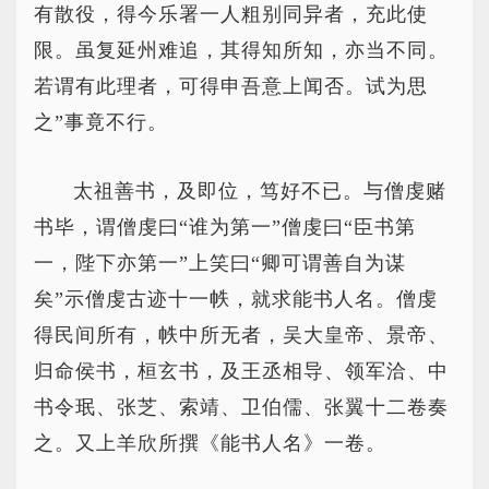
有散役，得今乐署一人粗别同异者，充此使
限。虽复延州难追，其得知所知，亦当不同。
若谓有此理者，可得申吾意上闻否。试为思
之”事竟不行。
太祖善书，及即位，笃好不已。与僧虔赌
书毕，谓僧虔曰“谁为第一”僧虔曰“臣书第
一，陛下亦第一”上笑曰“卿可谓善自为谋
矣”示僧虔古迹十一帙，就求能书人名。僧虔
得民间所有，帙中所无者，吴大皇帝、景帝、
归命侯书，桓玄书，及王丞相导、领军洽、中
书令珉、张芝、索靖、卫伯儒、张翼十二卷奏
之。又上羊欣所撰《能书人名》一卷。