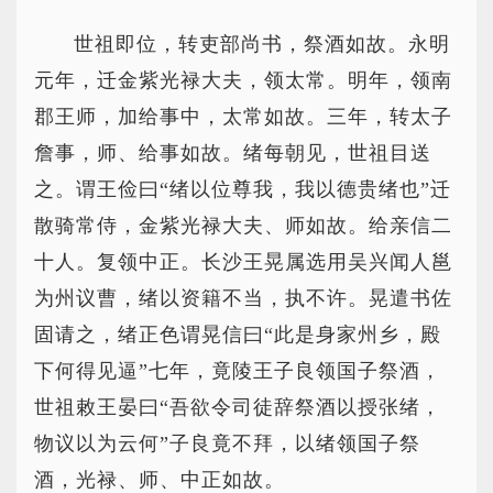
世祖即位，转吏部尚书，祭酒如故。永明
元年，迁金紫光禄大夫，领太常。明年，领南
郡王师，加给事中，太常如故。三年，转太子
詹事，师、给事如故。绪每朝见，世祖目送
之。谓王俭曰“绪以位尊我，我以德贵绪也”迁
散骑常侍，金紫光禄大夫、师如故。给亲信二
十人。复领中正。长沙王晃属选用吴兴闻人邕
为州议曹，绪以资籍不当，执不许。晃遣书佐
固请之，绪正色谓晃信曰“此是身家州乡，殿
下何得见逼”七年，竟陵王子良领国子祭酒，
世祖敕王晏曰“吾欲令司徒辞祭酒以授张绪，
物议以为云何”子良竟不拜，以绪领国子祭
酒，光禄、师、中正如故。