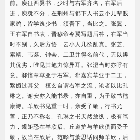
前。庾征西翼书，少时与右军齐名，右军后
进，庾犹不分，在荆州与都下人书云小儿辈贱
家鸡，皆学逸少书，须吾下，当比之。张翼，
王右军自书表，晋穆帝令翼写题后答，右军当
时不别，久后方悟，云小人几欲乱真。张芝、
索靖、韦诞、钟会、二卫并得名前代，无以辨
其优劣，唯见其笔力惊异耳。张澄当时亦呼有
意。郗愔章草亚于右军。郗嘉宾草亚于二王，
紧媚过其父。桓玄自谓右军之流，论者以比孔
琳之。谢安亦入能书录，亦自重，为子敬书嵇
康诗。羊欣书见重一时，亲受子敬，行书尤
善，正乃不称名。孔琳之书天然放纵，极有笔
力，规矩恐在羊欣后。丘道护与羊欣俱面受子
敬，故当在欣后。范晔与萧思话同师羊欣，后