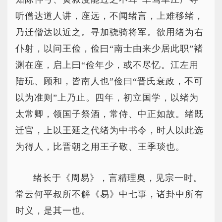
听僧达道人讲，座远，不闻绪言，上难移绪，
乃迁僧达以近之。寻加骁骑将军。欲用绪为右
仆射，以问王俭，俭曰“南士由来少居此职”褚
渊在座，启上曰“俭年少，或不尽忆。江左用
陆玩、顾和，皆南人也”俭曰“晋氏衰政，不可
以为准则”上乃止。四年，初立国学，以绪为
太常卿，领国子祭酒，常侍、中正如故。绪既
迁官，上以王延之代绪为中书令，时人以此选
为得人，比晋朝之用王子敬、王季琰也。
绪长于《周易》，言精理奥，见宗一时。
常云何平叔所不解《易》中七事，诸卦中所有
时义，是其一也。