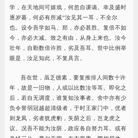
学，在天地间可嬉戏，何忽自课谪。幸及盛时
逐岁暮，何必有所减”汝见其一耳，不全尔
也。设令吾学如马、郑，亦必甚胜。复倍不如
今，亦必大减。致之有由，从身上来也。汝今
壮年，自勤数倍许胜，劣及吾耳。世中比例举
眼是，汝足知此，不复具言。
吾在世，虽乏德素，要复推排人间数十许
年，故是一旧物，人或以比数汝等耳。即化之
后，若自无调度，谁复知汝事者。舍中亦有少
负令誉弱冠越超清级者，于时王家门中，优者
则龙凤，劣者犹虎豹，失荫之后，岂龙虎之
议。况吾不能为汝荫，政应各自努力耳。或有