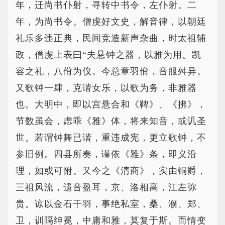
年，迁尚书仆射，寻转中书令，左仆射。二
年，为尚书令。僧虔好文史，解音律，以朝廷
礼乐多违正典，民间竞造新声杂曲，时太祖辅
政，僧虔上表曰“夫悬钟之器，以雅为用。凯
容之礼，八佾为仪。今总章羽佾，音服舛异。
又歌钟一肆，克谐女乐，以歌为务，非雅器
也。大明中，即以宫悬合和《鞞》、《拂》，
节数虽会，虑乖《雅》体，将来知音，或讥圣
世。若谓钟舞已谐，重违成宪，更立歌钟，不
参旧例。四县所奏，谨依《雅》条，即义沿
理，如或可附。又今之《清商》，实由铜爵，
三祖风流，遗音盈耳，京、洛相高，江左弥
贵。谅以金石干羽，事绝私室，桑、濮、郑、
卫，训隔绅冕，中庸和雅，莫复于斯。而情变