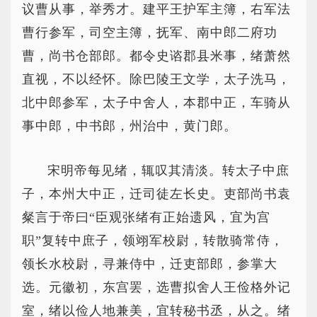
议曹从事，举秀才。建平王护军主簿，右军法
曹行参军，司空主簿，抚军、南中郎二府功
曹，尚书仓部郎。都令史谘郡县米事，绪萧然
直视，不以经怀。除巴陵王文学，太子洗马，
北中郎参军，太子中舍人，本郡中正，车骑从
事中郎，中书郎，州治中，黄门郎。
宋明帝每见绪，辄叹其清淡。转太子中庶
子，本州大中正，迁司徒左长史。吏部尚书袁
粲言于帝曰“臣观张绪有正始遗风，宜为宫
职”复转中庶子，领翊军校尉，转散骑常侍，
领长水校尉，寻兼侍中，迁吏部郎，参掌大
选。元徽初，东宫罢，选曹拟舍人王俭格外记
室，绪以俭人地兼美，宜转秘书丞，从之。绪