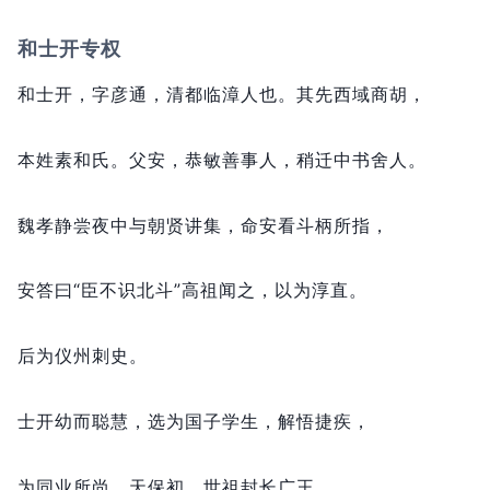
和士开专权
和士开，
字彦通，
清都临漳人也。
其先西域商胡，
本姓素和氏。
父安，
恭敏善事人，
稍迁中书舍人。
魏孝静尝夜中与朝贤讲集，
命安看斗柄所指，
安答曰“臣不识北斗”高祖闻之，
以为淳直。
后为仪州刺史。
士开幼而聪慧，
选为国子学生，
解悟捷疾，
为同业所尚。
天保初，
世祖封长广王，