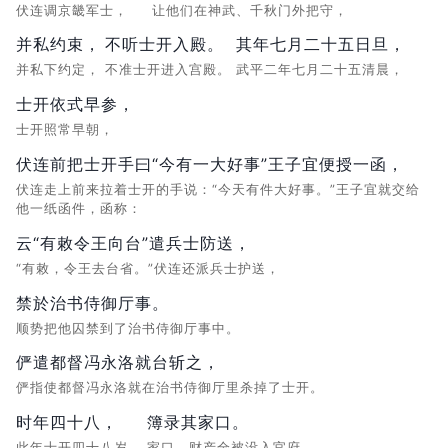
伏连调京畿军士，
让他们在神武、千秋门外把守，
并私约束，
不听士开入殿。
其年七月二十五日旦，
并私下约定，
不准士开进入宫殿。
武平二年七月二十五清晨，
士开依式早参，
士开照常早朝，
伏连前把士开手曰“今有一大好事”王子宜便授一函，
伏连走上前来拉着士开的手说：“今天有件大好事。”王子宜就交给
他一纸函件，函称：
云“有敕令王向台”遣兵士防送，
“有敕，令王去台省。”伏连还派兵士护送，
禁於治书侍御厅事。
顺势把他囚禁到了治书侍御厅事中。
俨遣都督冯永洛就台斩之，
俨指使都督冯永洛就在治书侍御厅里杀掉了士开。
时年四十八，
簿录其家口。
此年士开四十八岁，
家口、财产全被没入官府。