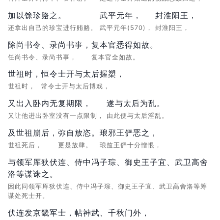
加以馀珍赂之。
武平元年，
封淮阳王，
还拿出自己的珍宝进行贿赂。
武平元年(570)，
封淮阳王，
除尚书令、录尚书事，
复本官悉得如故。
任尚书令、录尚书事，
复本官全如故。
世祖时，
恒令士开与太后握槊，
世祖时，
常令士开与太后博戏，
又出入卧内无复期限，
遂与太后为乱。
又让他进出卧室没有一点限制，
由此便与太后淫乱。
及世祖崩后，
弥自放恣。
琅邪王俨恶之，
世祖死后，
更是放肆。
琅笽王俨十分憎恨，
与领军厍狄伏连、侍中冯子琮、御史王子宜、武卫高舍
洛等谋诛之。
因此同领军厍狄伏连、侍中冯子琮、御史王子宜、武卫高舍洛等筹
谋处死士开。
伏连发京畿军士，
帖神武、千秋门外，