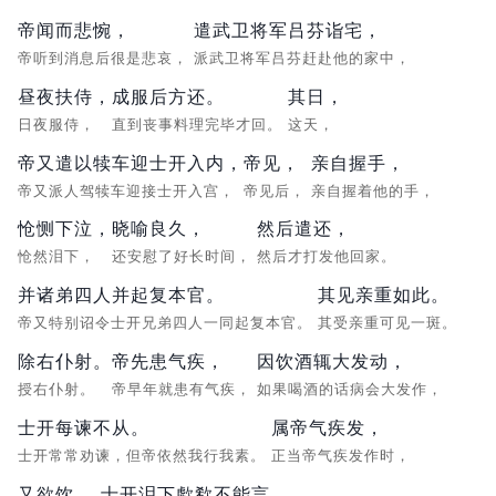
帝闻而悲惋，
遣武卫将军吕芬诣宅，
帝听到消息后很是悲哀，
派武卫将军吕芬赶赴他的家中，
昼夜扶侍，
成服后方还。
其日，
日夜服侍，
直到丧事料理完毕才回。
这天，
帝又遣以犊车迎士开入内，
帝见，
亲自握手，
帝又派人驾犊车迎接士开入宫，
帝见后，
亲自握着他的手，
怆恻下泣，
晓喻良久，
然后遣还，
怆然泪下，
还安慰了好长时间，
然后才打发他回家。
并诸弟四人并起复本官。
其见亲重如此。
帝又特别诏令士开兄弟四人一同起复本官。
其受亲重可见一斑。
除右仆射。
帝先患气疾，
因饮酒辄大发动，
授右仆射。
帝早年就患有气疾，
如果喝酒的话病会大发作，
士开每谏不从。
属帝气疾发，
士开常常劝谏，但帝依然我行我素。
正当帝气疾发作时，
又欲饮，
士开泪下歔欷不能言。