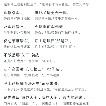
贼军马上就要到这里了。”此时他才向帝奏禀。
第二天清早，
即欲引军，
淑妃又请更合一围。
帝想率军进行抵御，
淑妃再次请求要重新郊猎一次。
及军赴晋州，
令肱率前军先进，
当军队赶赴晋州时，
帝命令那肱带领前军先行行动，
仍总节度诸军。
后主谓肱曰“战是耶，
依然让其节度诸军。
后主对那肱说：“是打好呢？
不战是耶”肱曰“勿战，
还是不打为好？”那肱道：“不要打，
却守高梁桥”安吐根曰“一把子贼，
退守高梁桥。”安吐根说：“几个小毛贼，
马上刺取掷着汾河中”帝意未决。
一下子就可以抓过来扔到汾河里。”帝的主意还没有拿定。
诸内参曰“彼亦天子，
我亦天子，
彼尚能远来，
内侍们说：“他是天子，
您也是天子，
他也能够远道跑来，