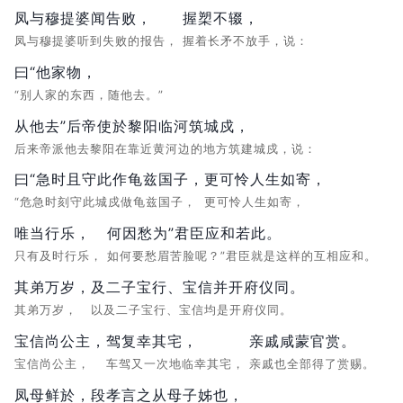
凤与穆提婆闻告败，
握槊不辍，
凤与穆提婆听到失败的报告，
握着长矛不放手，说：
曰“他家物，
“别人家的东西，随他去。”
从他去”后帝使於黎阳临河筑城戍，
后来帝派他去黎阳在靠近黄河边的地方筑建城戍，说：
曰“急时且守此作龟兹国子，
更可怜人生如寄，
“危急时刻守此城戍做龟兹国子，
更可怜人生如寄，
唯当行乐，
何因愁为”君臣应和若此。
只有及时行乐，
如何要愁眉苦脸呢？”君臣就是这样的互相应和。
其弟万岁，
及二子宝行、宝信并开府仪同。
其弟万岁，
以及二子宝行、宝信均是开府仪同。
宝信尚公主，
驾复幸其宅，
亲戚咸蒙官赏。
宝信尚公主，
车驾又一次地临幸其宅，
亲戚也全部得了赏赐。
凤母鲜於，
段孝言之从母子姊也，