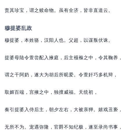
责其珍宝，
谓之赎命物。
虽有全济，
皆非直道云。
穆提婆乱政
穆提婆，
本姓骆，
汉阳人也。
父超，
以谋叛伏诛。
提婆母陆令萱尝配入掖庭，
后主襁褓之中，
令其鞠养，
谓之干阿奶，
遂大为胡后所昵爱。
令萱奸巧多机辩，
取媚百端，
宫掖之中，
独擅威福。
天统初，
奏引提婆入侍后主，
朝夕左右，
大被亲狎。
嬉戏丑亵，
无所不为。
宠遇弥隆，
官爵不知纪极，
遂至录尚书事，