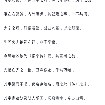
唯左右驱驰，
内外亵狎，
其朝廷之事，
一不与闻。
大宁之后，
奸佞浸繁，
盛业鸿基，
以之颠覆。
生民免夫被发左衽，
非不幸也。
今缉诸凶族为《佞幸传》云。
其宦者之徒，
尤是亡齐之一物。
丑声秽迹，
千端万绪，
其事阙而不书，
仍略存姓名，
附之此《传》之末。
其帝家诸奴及胡人乐工，
叨窃贵幸，
今亦出焉。