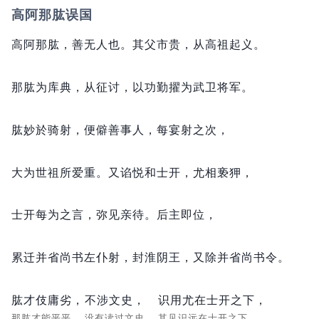
高阿那肱误国
高阿那肱，
善无人也。
其父市贵，
从高祖起义。
那肱为库典，
从征讨，
以功勤擢为武卫将军。
肱妙於骑射，
便僻善事人，
每宴射之次，
大为世祖所爱重。
又谄悦和士开，
尤相亵狎，
士开每为之言，
弥见亲待。
后主即位，
累迁并省尚书左仆射，
封淮阴王，
又除并省尚书令。
肱才伎庸劣，
不涉文史，
识用尤在士开之下，
那肱才能平平，
没有读过文史，
其见识远在士开之下，