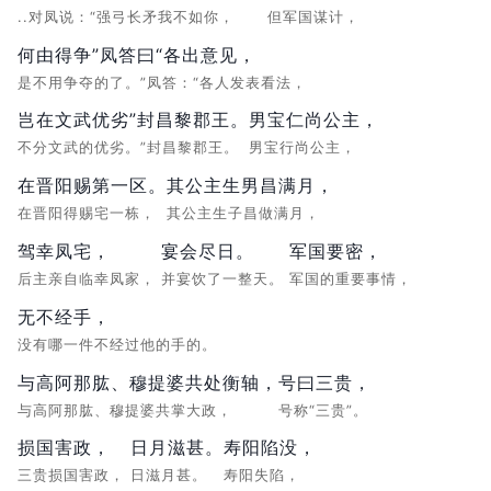
..对凤说：“强弓长矛我不如你，
但军国谋计，
何由得争”凤答曰“各出意见，
是不用争夺的了。”凤答：“各人发表看法，
岂在文武优劣”封昌黎郡王。
男宝仁尚公主，
不分文武的优劣。”封昌黎郡王。
男宝行尚公主，
在晋阳赐第一区。
其公主生男昌满月，
在晋阳得赐宅一栋，
其公主生子昌做满月，
驾幸凤宅，
宴会尽日。
军国要密，
后主亲自临幸凤家，
并宴饮了一整天。
军国的重要事情，
无不经手，
没有哪一件不经过他的手的。
与高阿那肱、穆提婆共处衡轴，
号曰三贵，
与高阿那肱、穆提婆共掌大政，
号称“三贵”。
损国害政，
日月滋甚。
寿阳陷没，
三贵损国害政，
日滋月甚。
寿阳失陷，