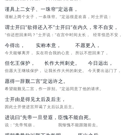
谨具上二女子、一珠帘”定远喜，
谨献上两个女子，一条珠帘。”定远很是欢喜，对士开说：
谓士开曰“欲得还入不”士开曰“在内久，
常不自安，
“你还想回来吗？”士开说：“在宫中时间太长，
经常惶恐不安，
今得出，
实称本意，
不愿更入，
今天能够离开，
实在符合我的心意，
所以不想回来了，
但乞王保护，
长作大州刺史。
今日远出，
但愿大王继续保护，
让我长作大州的刺史。
今天要出远门了，
愿得一辞觐二宫”定远许之。
希望能觐见二宫，作一辞别。”定远同意了他的请求。
士开由是得见太后及后主，
因此士开便进宫拜谒了太后以及后主。
进说曰“先帝一旦登遐，
臣愧不能自死。
说：“先帝驾崩，
我惭愧不能跟随前去。