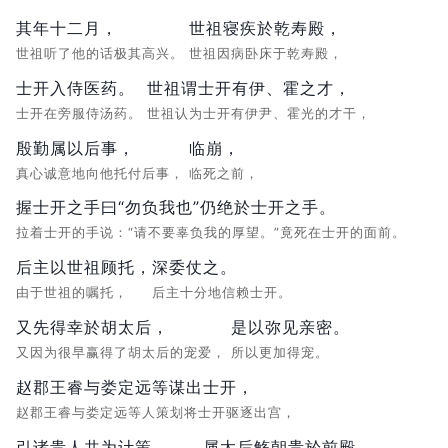
其年十二月，
世祖寝疾於乾寿殿，
世祖听了他的话极其高兴。
世祖因病卧床于乾寿殿，
士开入侍医药。
世祖谓士开有伊、霍之才，
士开在旁服侍汤药。
世祖认为士开有伊尹、霍光的才干，
殷勤属以后事，
临崩，
真心诚意地向他托付后事，
临死之前，
握士开之手曰“勿负我也”仍绝於士开之手。
拉着士开的手说：“请不要辜负我的厚望。”竟死在士开的面前。
后主以世祖顾托，
深委仗之。
由于世祖的嘱托，
后主十分地信赖士开。
又先得幸於胡太后，
是以弥见亲密。
又因为很早赢得了胡太后的宠爱，
所以更加得宠。
赵郡王睿与娄定远等谋出士开，
赵郡王睿与娄定远等人策划将士开驱逐出宫，
引诸贵人共为计策。
属太后觞朝贵於前殿，