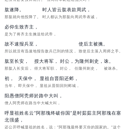
肱遂降。
时人皆云肱表款周武，
那肱就向他投降了。
时人都认为那肱向周武帝表诚，
必仰生致齐主，
是为了将齐主生擒送给武帝，
故不速报兵至，
使后主被擒。
所以就没有迅速地报告敌兵已到的情况，
致使后主落入周师之手。
肱至长安，
授大将军，
封公，
为隆州刺史，
诛。
那肱入长安后，
得大将军职，
封公，
任隆州刺史，
被诛杀。
初，
天保中，
显祖自晋阳还邺，
当年，
即天保中，
显祖从晋阳回到邺城，
阳愚僧阿秃师於路中大叫，
僧人阿秃师在路当中大喊大叫，
呼显祖姓名云“阿那瑰终破你国”是时茹茹主阿那瑰在塞
北强盛，
还公开呼喊显祖的姓名，说：“阿那瑰最终要灭你的国家的。”这个