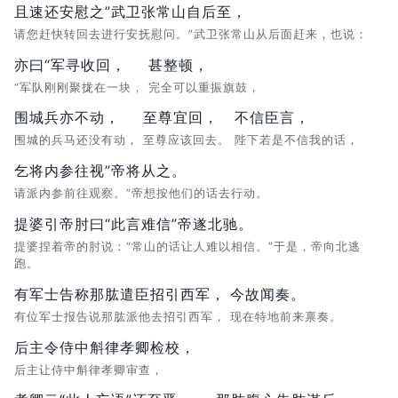
且速还安慰之”武卫张常山自后至，
请您赶快转回去进行安抚慰问。”武卫张常山从后面赶来，也说：
亦曰“军寻收回，
甚整顿，
“军队刚刚聚拢在一块，
完全可以重振旗鼓，
围城兵亦不动，
至尊宜回，
不信臣言，
围城的兵马还没有动，
至尊应该回去。
陛下若是不信我的话，
乞将内参往视”帝将从之。
请派内参前往观察。”帝想按他们的话去行动。
提婆引帝肘曰“此言难信”帝遂北驰。
提婆捏着帝的肘说：“常山的话让人难以相信。”于是，帝向北逃
跑。
有军士告称那肱遣臣招引西军，
今故闻奏。
有位军士报告说那肱派他去招引西军，
现在特地前来禀奏。
后主令侍中斛律孝卿检校，
后主让侍中斛律孝卿审查，