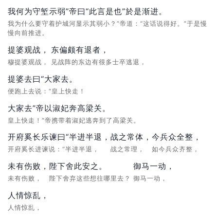
我何为守堑示弱”帝曰“此言是也”於是渐进。
我为什么要守着护城河显示其弱小？”帝道：“这话说得好。”于是慢
慢向前推进。
提婆观战，
东偏颇有退者，
穆提婆观战，
见战阵的东边有很多士卒逃退，
提婆去曰“大家去。
便跑上去说：“皇上快走！
大家去”帝以淑妃奔高梁关。
皇上快走！”帝携带着淑妃逃奔到了高梁关。
开府奚长乐谏曰“半进半退，
战之常体，
今兵众全整，
开府奚长进谏说：“半进半退，
战之常理，
如今兵众齐整，
未有伤败，
陛下舍此安之。
御马一动，
未有伤败，
陛下舍弃这些想往哪里去？
御马一动，
人情惊乱，
人情惊乱，