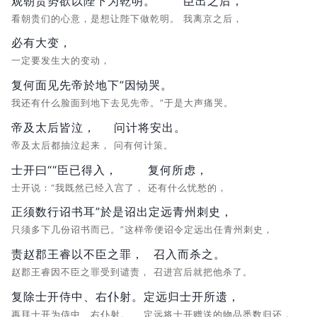
观朝贵势欲以陛下为乾明。
臣出之后，
看朝贵们的心意，是想让陛下做乾明。
我离京之后，
必有大变，
一定要发生大的变动，
复何面见先帝於地下”因恸哭。
我还有什么脸面到地下去见先帝。”于是大声痛哭。
帝及太后皆泣，
问计将安出。
帝及太后都抽泣起来，
问有何计策。
士开曰““臣已得入，
复何所虑，
士开说：“我既然已经入宫了，
还有什么忧愁的，
正须数行诏书耳”於是诏出定远青州刺史，
只须多下几份诏书而已。”这样帝便诏令定远出任青州刺史，
责赵郡王睿以不臣之罪，
召入而杀之。
赵郡王睿因不臣之罪受到谴责，
召进宫后就把他杀了。
复除士开侍中、右仆射。
定远归士开所遗，
再拜士开为侍中、右仆射。
定远将士开赠送的物品悉数归还，