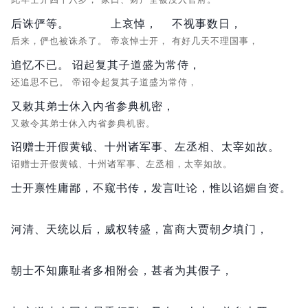
后诛俨等。
上哀悼，
不视事数日，
后来，俨也被诛杀了。
帝哀悼士开，
有好几天不理国事，
追忆不已。
诏起复其子道盛为常侍，
还追思不已。
帝诏令起复其子道盛为常侍，
又敕其弟士休入内省参典机密，
又敕令其弟士休入内省参典机密。
诏赠士开假黄钺、十州诸军事、左丞相、太宰如故。
诏赠士开假黄钺、十州诸军事、左丞相，太宰如故。
士开禀性庸鄙，
不窥书传，
发言吐论，
惟以谄媚自资。
河清、天统以后，
威权转盛，
富商大贾朝夕填门，
朝士不知廉耻者多相附会，
甚者为其假子，