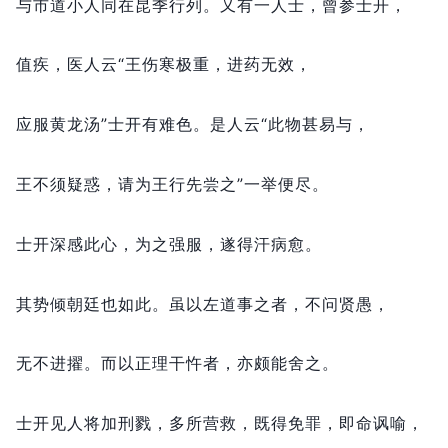
与市道小人同在昆季行列。
又有一人士，
曾参士开，
值疾，
医人云“王伤寒极重，
进药无效，
应服黄龙汤”士开有难色。
是人云“此物甚易与，
王不须疑惑，
请为王行先尝之”一举便尽。
士开深感此心，
为之强服，
遂得汗病愈。
其势倾朝廷也如此。
虽以左道事之者，
不问贤愚，
无不进擢。
而以正理干忤者，
亦颇能舍之。
士开见人将加刑戮，
多所营救，
既得免罪，
即命讽喻，