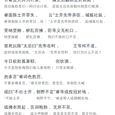
就召集权贵们一同讨论计策。
适值太后在前殿向朝贵们敬酒，
睿面陈士开罪失，
云“士开先帝弄臣，
城狐社鼠，
睿便面陈士开的罪过，说：
“士开是先帝的弄臣，
如城狐社鼠，
受纳货贿，
秽乱宫掖，
臣等义无杜口，
纳受贿赂，
秽乱宫掖，
我们不敢杜口不言，
冒死以陈”太后曰“先帝在时，
王等何不道。
故特地冒死相陈。”太后说：“先帝在世时，
你们为什么不说？
今日欲欺孤寡耶。
但饮酒，
今天是想欺侮我们孤儿寡母吧！
只管去喝酒，
勿多言”睿词色愈厉。
不要多嘴多舌。”睿言辞更烈、更悲壮。有朝臣大喊：
或曰“不出士开，
朝野不定”睿等或投冠於地，
“不除士开，
朝野不宁。”睿这帮人或掷帽在地，
或拂衣而起，
言词咆勃，
无所不至。
或拂衣而起，
或大声咆哮，
甚至是无所不至，斯文扫地。