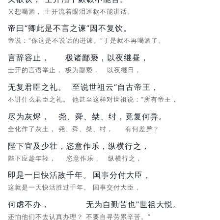
又想喝酒，
士开流着眼泪逴欷不能讲话。
帝曰“卿此是不言之谏”因不复饮。
帝说：“你这是不说话的进谏。”于是就不再喝酒了。
言辞容止，
极诸鄙亵，
以夜继昼，
士开的言语举止，
极为鄙亵，
以夜继日，
无复君臣之礼。
至说世祖云“自古帝王，
不讲什么君臣之礼。
他甚至这样对世祖说：“所有帝王，
尽为灰烬，
尧、舜、桀、纣，
竟复何异。
全化作了灰土，
尧、舜、桀、纣，
有何差异？
陛下宜及少壮，
恣意作乐，
纵横行之，
陛下应趁年轻，
恣意作乐，
纵横行之，
即是一日快活敌千年。
国事分付大臣，
这就是一天快活胜过千年。
国事交付大臣，
何虑不办，
无为自勤苦也”世祖大悦。
还怕他们不去认真办理？
不要自寻劳累辛苦。”