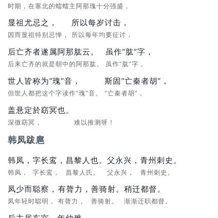
时期，在塞北的蠕蠕主阿那瑰十分强盛，
显祖尤忌之，
所以每岁讨击，
因而显祖特别忌惮，
所以每年均要征讨，
后亡齐者遂属阿那肱云。
虽作“肱”字，
后来亡齐的就是朝中的阿那肱。
虽作“肱”字，
世人皆称为“瑰”音，
斯固“亡秦者胡”，
但世人都把这个字读作“瑰”音。
“亡秦者胡”，
盖悬定於窈冥也。
深微窈冥，
难以推测呀！
韩凤跋扈
韩凤，
字长鸾，
昌黎人也。
父永兴，
青州刺史。
韩凤，
字长鸾，
昌黎人氏。
父永兴，
青州刺史。
凤少而聪察，
有膂力，
善骑射。
稍迁都督。
凤年轻时聪明，
有膂力，
善骑射。
渐渐迁职都督。