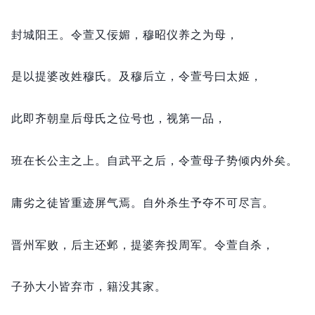
封城阳王。
令萱又佞媚，
穆昭仪养之为母，
是以提婆改姓穆氏。
及穆后立，
令萱号曰太姬，
此即齐朝皇后母氏之位号也，
视第一品，
班在长公主之上。
自武平之后，
令萱母子势倾内外矣。
庸劣之徒皆重迹屏气焉。
自外杀生予夺不可尽言。
晋州军败，
后主还邺，
提婆奔投周军。
令萱自杀，
子孙大小皆弃市，
籍没其家。