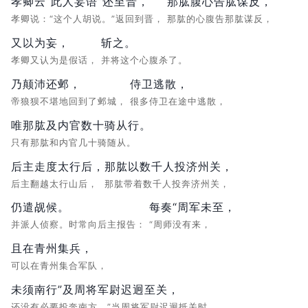
孝卿云“此人妄语”还至晋，
那肱腹心告肱谋反，
孝卿说：“这个人胡说。”返回到晋，
那肱的心腹告那肱谋反，
又以为妄，
斩之。
孝卿又认为是假话，
并将这个心腹杀了。
乃颠沛还邺，
侍卫逃散，
帝狼狈不堪地回到了邺城，
很多侍卫在途中逃散，
唯那肱及内官数十骑从行。
只有那肱和内官几十骑随从。
后主走度太行后，
那肱以数千人投济州关，
后主翻越太行山后，
那肱带着数千人投奔济州关，
仍遣觇候。
每奏“周军未至，
并派人侦察。时常向后主报告：
“周师没有来，
且在青州集兵，
可以在青州集合军队，
未须南行”及周将军尉迟迥至关，
还没有必要投奔南方。”当周将军尉迟迥抵关时，