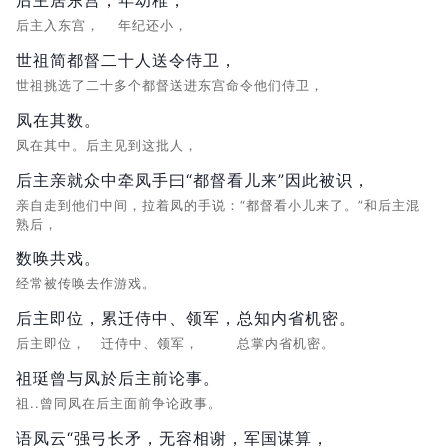
后主居东宫，
年幼稚，
后主入东宫，
年纪还小，
世祖简都督二十人送令侍卫，
世祖挑选了二十多个都督送进东宫命令他们侍卫，
凤在其数。
凤在其中。后主见到这批人，
后主亲就众中牵凤手曰“都督看儿来”因此被识，
亲自走到他们中间，拉着凤的手说：“都督看小儿来了。”和后主混
熟后，
数唤共戏。
经常被传唤去作游戏。
后主即位，
累迁侍中、领军，
总知内省机密。
后主即位，
迁侍中、领军，
总掌内省机密。
祖珽曾与凤於后主前论事。
祖..曾同凤在后主面前争论政事。
语凤云“强弓长矛，无容相谢，
军国谋算，