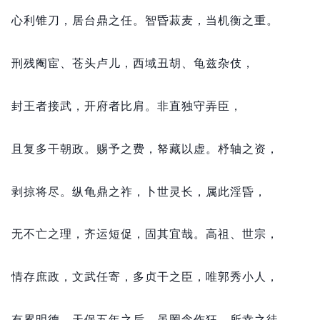
心利锥刀，
居台鼎之任。
智昏菽麦，
当机衡之重。
刑残阉宦、苍头卢儿，
西域丑胡、龟兹杂伎，
封王者接武，
开府者比肩。
非直独守弄臣，
且复多干朝政。
赐予之费，
帑藏以虚。
杼轴之资，
剥掠将尽。
纵龟鼎之祚，
卜世灵长，
属此淫昏，
无不亡之理，
齐运短促，
固其宜哉。
高祖、世宗，
情存庶政，
文武任寄，
多贞干之臣，
唯郭秀小人，
有累明德。
天保五年之后，
虽罔念作狂，
所幸之徒，