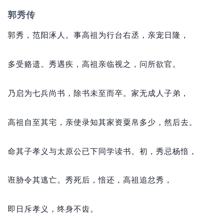
郭秀传
郭秀，
范阳涿人。
事高祖为行台右丞，
亲宠日隆，
多受赂遗。
秀遇疾，
高祖亲临视之，
问所欲官。
乃启为七兵尚书，
除书未至而卒。
家无成人子弟，
高祖自至其宅，
亲使录知其家资粟帛多少，
然后去。
命其子孝义与太原公已下同学读书。
初，
秀忌杨愔，
诳胁令其逃亡。
秀死后，
愔还，
高祖追忿秀，
即日斥孝义，
终身不齿。