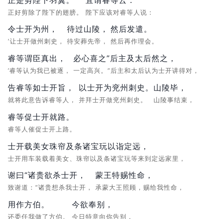
正好剪除了陛下的翅膀。
陛下应该对睿等人说：
令士开为州，
待过山陵，
然后发遣。
‘让士开做州刺史，
待安葬先帝，
然后再作理会。
睿等谓臣真出，
必心喜之”后主及太后然之，
’睿等认为我已被逐，
一定高兴。”后主和太后认为士开讲得对，
告睿等如士开旨，
以士开为兖州刺史。
山陵毕，
就将此意告诉睿等人，
并拜士开做兖州刺史。
山陵事结束，
睿等促士开就路。
睿等人催促士开上路。
士开载美女珠帘及条诸宝玩以诣定远，
士开用车装载着美女、珠帘以及条诸宝玩等来到定远家里，
谢曰“诸贵欲杀士开，
蒙王特赐性命，
致谢道：“诸贵想杀我士开，
承蒙大王照顾，赐给我性命，
用作方伯。
今欲奉别，
还委任我做了方伯。
今日特意向你告别，