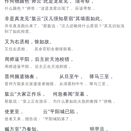
作何物颜色”师云“此是龙星见，
须雩祭，
什么颜色？”师答：“这是龙星出现了，
应该雩祭，
非是真龙见”肱云“汉儿强知星宿”其墙面如此。
并非真龙跑出来了。”那肱说：“汉儿还晓得什么星宿？”其见识短浅
到了如此程度。
又为右丞相，
馀如故。
又任右丞相，
其余官职全都保留着。
周师逼平阳，
后主於天池校猎，
周师进逼平阳，
后主正在天池郊猎，
晋州频遣驰奏，
从旦至午，
驿马三至，
晋州方面多次派遣使者驰报，
从清晨到中午，
驿马三至，
肱云“大家正作乐，
何急奏闻”至暮，
那肱说：“皇上正在游乐，
为什么要如此火急的奏报？”傍晚，
使更至，
云“平阳城已陷，
使者又来，报告说：
“平阳城陷落了，
贼方至”乃奏知。
明早旦，