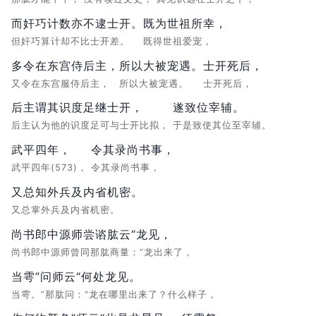
而奸巧计数亦不逮士开。
既为世祖所幸，
但奸巧算计却不比士开差。
既得世祖爱宠，
多令在东宫侍后主，
所以大被宠遇。
士开死后，
又令在东宫服侍后主，
所以大被宠遇。
士开死后，
后主谓其识度足继士开，
遂致位宰辅。
后主认为他的识度足可与士开比拟，
于是致使其位至宰辅。
武平四年，
令其录尚书事，
武平四年(573)，
令其录尚书事，
又总知外兵及内省机密。
又总掌外兵及内省机密。
尚书郎中源师尝谘肱云“龙见，
尚书郎中源师曾同那肱商量：“龙出来了，
当雩”问师云“何处龙见。
当雩。”那肱问：“龙在哪里出来了？什么样子，