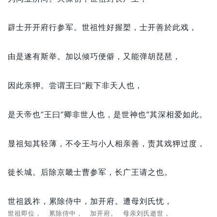
辟士开开府行参军。
世祖性好握槊，
士开善於此戏，
由是遂有斯举。
加以倾巧便僻，
又能弹胡琵琶，
因此亲狎。
尝谓王曰“殿下非天人也，
是天帝也”王曰“卿非世人也，
是世神也”其深相爱如此。
显祖知其轻薄，
不令王与小人相亲善，
责其戏狎过度，
徙长城。
后除京畿士曹参军，
长广王请之也。
世祖践祚，
累除侍中，
加开府。
遭母刘氏忧，
世祖即位，
累除侍中，
加开府。
母亲刘氏逝世，