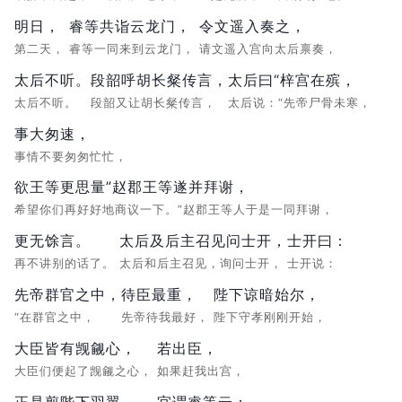
明日，
睿等共诣云龙门，
令文遥入奏之，
第二天，
睿等一同来到云龙门，
请文遥入宫向太后禀奏，
太后不听。
段韶呼胡长粲传言，
太后曰“梓宫在殡，
太后不听。
段韶又让胡长粲传言，
太后说：“先帝尸骨未寒，
事大匆速，
事情不要匆匆忙忙，
欲王等更思量”赵郡王等遂并拜谢，
希望你们再好好地商议一下。”赵郡王等人于是一同拜谢，
更无馀言。
太后及后主召见问士开，
士开曰：
再不讲别的话了。
太后和后主召见，询问士开，
士开说：
先帝群官之中，
待臣最重，
陛下谅暗始尔，
“在群官之中，
先帝待我最好，
陛下守孝刚刚开始，
大臣皆有觊觎心，
若出臣，
大臣们便起了觊觎之心，
如果赶我出宫，
正是剪陛下羽翼。
宜谓睿等云：