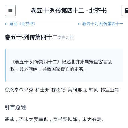
卷五十·列传第四十二
-
北齐书
← 返回《
北齐书
》
←
卷四十九·列传第四十一
卷五十·列传第四十二
文白对照
《卷五十·列传第四十二》记述北齐末期宠臣宦官乱
政，败坏朝纲，导致国家覆亡的史实。
◎恩幸○郭秀 和士开 穆提婆 高阿那肱 韩凤 韩宝业等
引言总述
甚哉，
齐末之嬖幸也，
盖书契以降，
未之有焉。