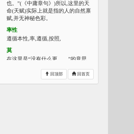
也。”(《中庸章句》)所以,这里的天
命(天赋)实际上就是指的人的自然禀
赋,并无神秘色彩。
率性
遵循本性,率,遵循,按照,
莫
在这里是“没有什么更……”的意思。
见(xian):显现,明显。乎:于,在这里有
比较的意味。
回顶部
回首页
中(zhong)
符合。
节
节度法度。
致