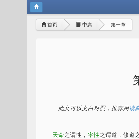
首页
中庸
第一章
此文可以文白对照，推荐用
读典
天命
之谓性，
率性
之谓道，修道