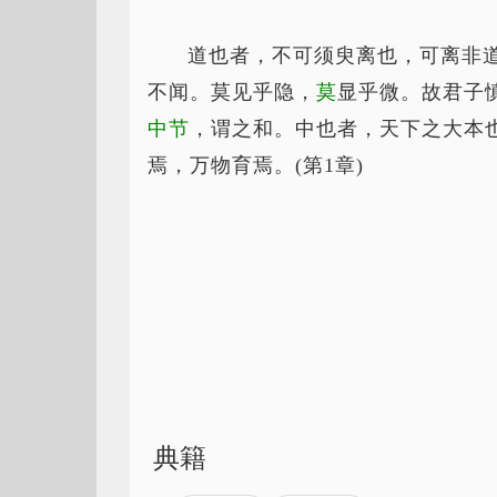
道也者，不可须臾离也，可离非
不闻。莫见乎隐，
莫
显乎微。故君子
中
节
，谓之和。中也者，天下之大本
焉，万物育焉。(第1章)
典籍