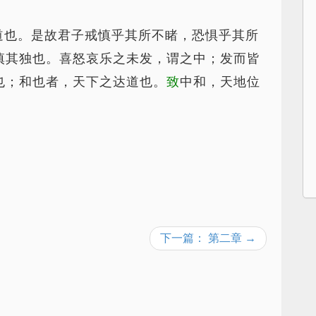
道也。是故君子戒慎乎其所不睹，恐惧乎其所
慎其独也。喜怒哀乐之未发，谓之中；发而皆
也；和也者，天下之达道也。
致
中和，天地位
下一篇： 第二章 →