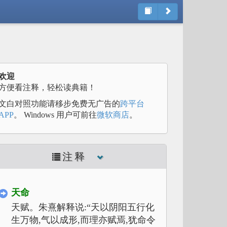
欢迎
方便看注释，轻松读典籍！
文白对照功能请移步免费无广告的
跨平台
APP
。 Windows 用户可前往
微软商店
。
注释
天命
天赋。朱熹解释说:“天以阴阳五行化
生万物,气以成形,而理亦赋焉,犹命令