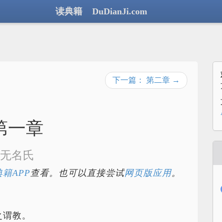
读典籍 DuDianJi.com
下一篇： 第二章 →
第一章
无名氏
籍APP
查看。也可以直接尝试
网页版应用
。
之谓教。