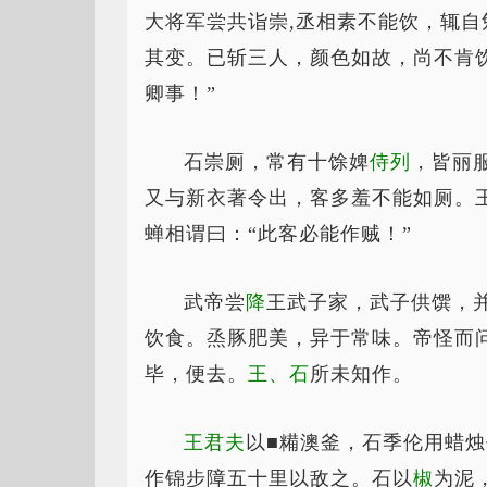
大将军尝共诣崇,丞相素不能饮，辄
其变。已斩三人，颜色如故，尚不肯
卿事！”
石崇厕，常有十馀婢
侍列
，皆丽
又与新衣著令出，客多羞不能如厕。
蝉相谓曰：“此客必能作贼！”
武帝尝
降
王武子家，武子供馔，
饮食。烝豚肥美，异于常味。帝怪而问
毕，便去。
王、石
所未知作。
王君夫
以■糒澳釜，石季伦用蜡
作锦步障五十里以敌之。石以
椒
为泥