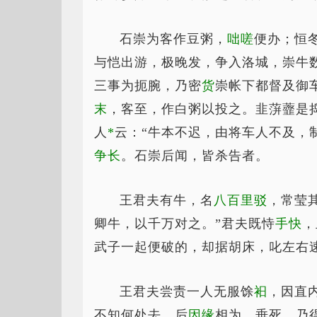
石崇为客作豆粥，
咄嗟
便办；恒
与恺出游，极晚发，争入洛城，崇牛
三事为扼腕，乃密
货
崇帐下都督及御
末
，客至，作白粥以投之。韭蓱虀是
人
*
云
：“牛本不迟，由将车人不及，
争长
。石崇后闻，皆杀告者。
王君夫有牛，名
八百里驳
，常莹
卿牛，以千万对之。”君夫既恃
手快
，
武子一起便破的，却据胡床，叱左右
王君夫尝责一人无服馀
衵
，因直
不知何处去。后
因缘
相为，垂死，乃