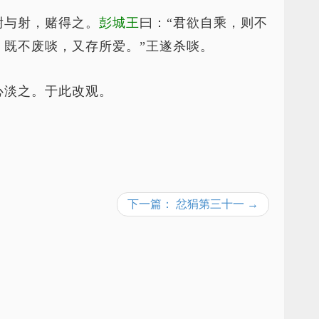
尉与射，赌得之。
彭城王
曰：“君欲自乘，则不
。既不废啖，又存所爱。”王遂杀啖。
心淡之。于此改观。
下一篇： 忿狷第三十一 →