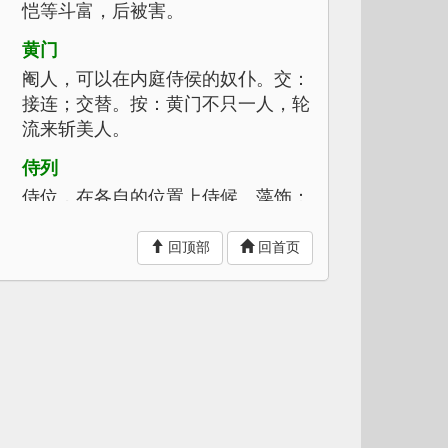
恺等斗富，后被害。
黄门
阉人，可以在内庭侍侯的奴仆。交：
接连；交替。按：黄门不只一人，轮
流来斩美人。
侍列
侍位，在各自的位置上侍候。藻饰：
修饰；打扮。
回顶部
回首页
甲煎粉
一种香粉。沉香汁：沉香木制成的香
水。
降
临幸，指皇帝到某处去。
■(luó)