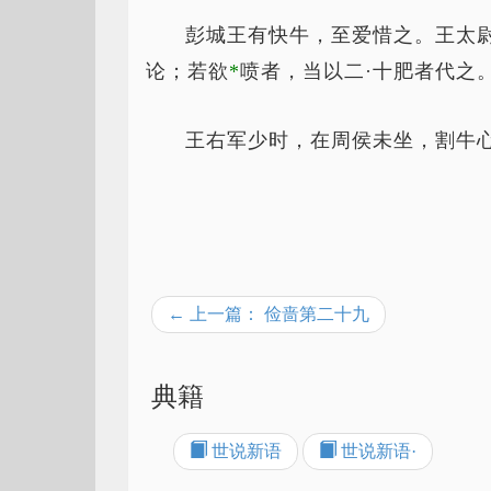
彭城王有快牛，至爱惜之。王太
论；若欲
*
喷
者，当以二·十肥者代之
王右军少时，在周侯未坐，割牛
← 上一篇： 俭啬第二十九
典籍
世说新语
世说新语·