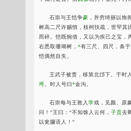
石崇与王恺争
豪
，并穷绮丽以饰
树高二尺许赐悄，枝柯扶疏，世罕其
而碎。恺既惋借，又以为疾己之宝，声
右悉取珊瑚树，
*
有
三尺、四尺，条于
恺偶然自失。
王武子被责，移第北邙下。于时
埒
。时人号曰
*
金
沟。
石崇每与王敦入
学
戏，见颜、原
问！”王曰：“不知馀人云何，
子贡
去
以瓮牖语人！”