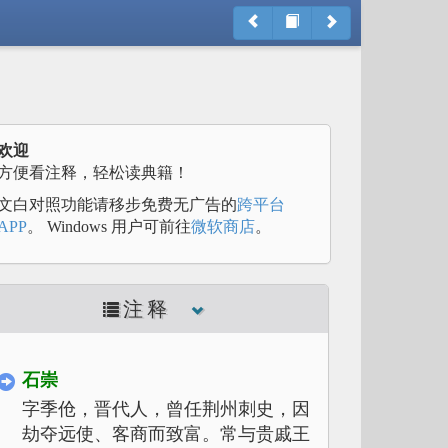
欢迎
方便看注释，轻松读典籍！
文白对照功能请移步免费无广告的
跨平台
APP
。 Windows 用户可前往
微软商店
。
注释
石崇
字季伧，晋代人，曾任荆州刺史，因
劫夺远使、客商而致富。常与贵戚王