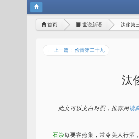
首页
世说新语
汰侈第
← 上一篇： 俭啬第二十九
汰
此文可以文白对照，推荐用
读典
石崇
每要客燕集，常令美人行酒