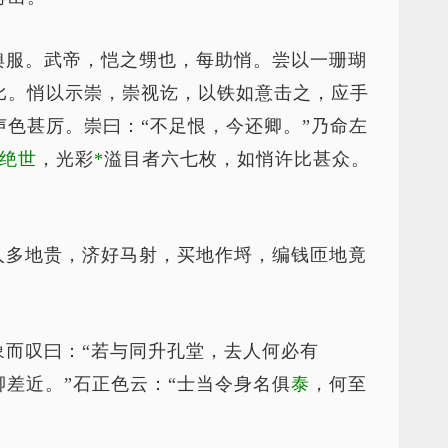
舆服。武帝，恺之甥也，每助悄。尝以一珊瑚
比。悄以示崇，崇视讫，以铁如意击之，应手
色甚厉。崇曰：“不足恨，今还卿。”乃命左
绝世
，光彩
*
溢
目者六七枚，如悄许比甚众。
人多地贵，济好马射，买地作埒，编钱匝地竟
象而叹曰：“若与同升孔堂，去人何必有
卿差近。”石正色云：“士当令身名俱
泰
，何至