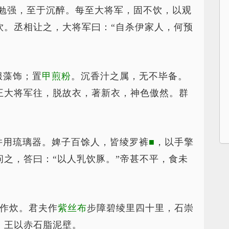
自勉强，至于沉醉。每至大将军，固不饮，以观
饮。丞相让之，大将军曰：“自杀伊家人，何预
服藻饰；置
甲煎粉
。沉香汁之属，无不毕备。
王大将军往，脱故衣，著新衣，神色傲然。群
并用琉璃器。婢子百馀人，皆绫罗裤
■
，以手擎
之，答曰：“以人乳饮豚。”帝甚不平，食未
烛作炊。君夫作
紫丝布
步障碧绫里四十里，石崇
，王以赤石脂泥壁。