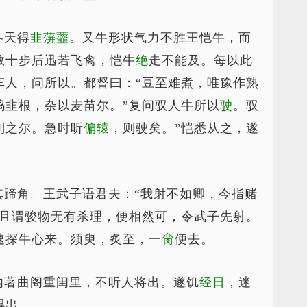
冬天得
韭蓱虀
。又牛形状气力不胜王恺牛，而
数十步后迅若飞禽，恺牛
绝
走不能及。每以此
车人，问所以。都督曰：“豆至难煮，唯豫作熟
捣韭根，杂以麦苗尔。”复问驭人牛所以
驶
。驭
制之尔。急时听
偏辕
，则驶矣。”恺悉从之，遂
其蹄角。王武子语君夫：“我射不如卿，今指赌
且谓骏物无有杀理，便相然可，令武子先射。
速探牛心来。须臾，炙至，一
脔
便去。
内著曲阁重闺里，不听人将出。遂饥
经日
，迷
得出。