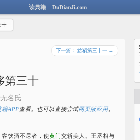
读典籍 DuDianJi.com
三十
下一篇： 忿狷第三十一 →
侈第三十
无名氏
籍APP
查看。也可以直接尝试
网页版应用
。
，客饮酒不尽者，使
黄门
交斩美人。王丞相与